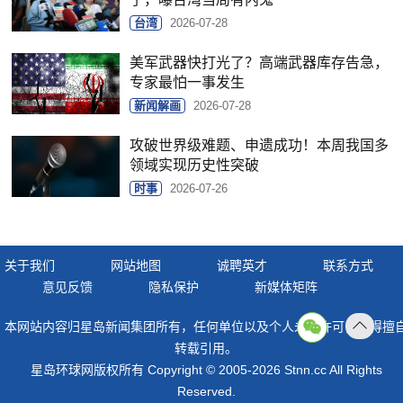
台湾
2026-07-28
美军武器快打光了？高端武器库存告急，
专家最怕一事发生
新闻解画
2026-07-28
攻破世界级难题、申遗成功！本周我国多
领域实现历史性突破
时事
2026-07-26
关于我们
网站地图
诚聘英才
联系方式
意见反馈
隐私保护
新媒体矩阵
本网站内容归星岛新闻集团所有，任何单位以及个人未经许可，不得擅
返回
转载引用。
顶部
星岛环球网版权所有 Copyright © 2005-2026 Stnn.cc All Rights
Reserved.