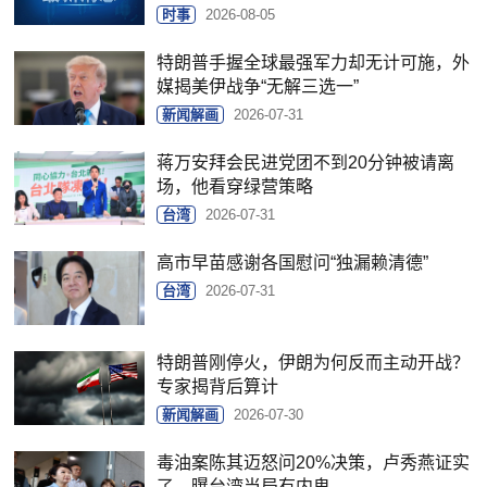
时事
2026-08-05
特朗普手握全球最强军力却无计可施，外
媒揭美伊战争“无解三选一”
新闻解画
2026-07-31
蒋万安拜会民进党团不到20分钟被请离
场，他看穿绿营策略
台湾
2026-07-31
高市早苗感谢各国慰问“独漏赖清德”
台湾
2026-07-31
特朗普刚停火，伊朗为何反而主动开战？
专家揭背后算计
新闻解画
2026-07-30
毒油案陈其迈怒问20%决策，卢秀燕证实
了，曝台湾当局有内鬼