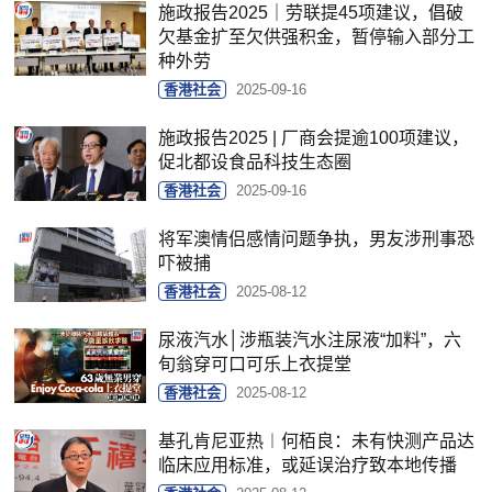
施政报告2025｜劳联提45项建议，倡破
欠基金扩至欠供强积金，暂停输入部分工
种外劳
香港社会
2025-09-16
施政报告2025 | 厂商会提逾100项建议，
促北都设食品科技生态圈
香港社会
2025-09-16
将军澳情侣感情问题争执，男友涉刑事恐
吓被捕
香港社会
2025-08-12
尿液汽水│涉瓶装汽水注尿液“加料”，六
旬翁穿可口可乐上衣提堂
香港社会
2025-08-12
基孔肯尼亚热︱何栢良：未有快测产品达
临床应用标准，或延误治疗致本地传播