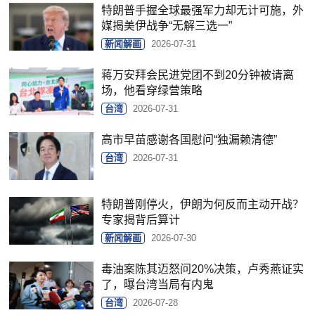
特朗普手握全球最强军力却无计可施，外
媒揭美伊战争“无解三选一”
新闻解画
2026-07-31
蒋万安拜会民进党团不到20分钟被请离
场，他看穿绿营策略
台湾
2026-07-31
高市早苗感谢各国慰问“独漏赖清德”
台湾
2026-07-31
特朗普刚停火，伊朗为何反而主动开战？
专家揭背后算计
新闻解画
2026-07-30
毒油案陈其迈怒问20%决策，卢秀燕证实
了，曝台湾当局有内鬼
台湾
2026-07-28