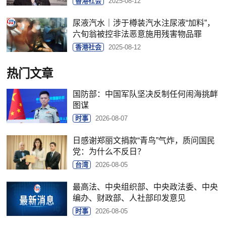
香港社会
2025-08-12
尿液汽水｜涉于樽装汽水注尿液“加料”，
六旬翁被控非法恶意施用残害物品罪
香港社会
2025-08-12
热门文章
国防部：中国军队坚决反制任何闹海挑衅
图谋
时事
2026-08-07
日感谢郑丽文捐款“青鸟”气炸，质问国民
党：为什么不反日？
台湾
2026-08-05
最高法、中央组织部、中央政法委、中央
编办、财政部、人社部印发意见
时事
2026-08-05