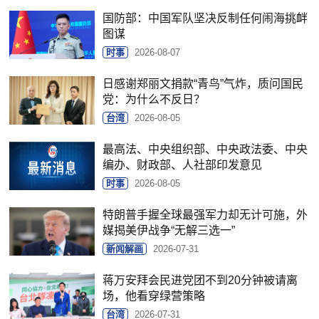
国防部：中国军队坚决反制任何闹海挑衅
图谋
时事
2026-08-07
日感谢郑丽文捐款“青鸟”气炸，质问国民
党：为什么不反日？
台湾
2026-08-05
最高法、中央组织部、中央政法委、中央
编办、财政部、人社部印发意见
时事
2026-08-05
特朗普手握全球最强军力却无计可施，外
媒揭美伊战争“无解三选一”
新闻解画
2026-07-31
蒋万安拜会民进党团不到20分钟被请离
场，他看穿绿营策略
台湾
2026-07-31