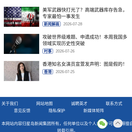
美军武器快打光了？高端武器库存告急，
专家最怕一事发生
新闻解画
2026-07-28
攻破世界级难题、申遗成功！本周我国多
领域实现历史性突破
时事
2026-07-26
香港知名女演员宣萱发声明：图是假的！
香港
2026-07-25
关于我们
网站地图
诚聘英才
联系方式
意见反馈
隐私保护
新媒体矩阵
本网站内容归星岛新闻集团所有，任何单位以及个人未经许可，不得擅
返回
转载引用。