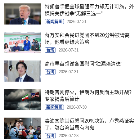
特朗普手握全球最强军力却无计可施，外
媒揭美伊战争“无解三选一”
新闻解画
2026-07-31
蒋万安拜会民进党团不到20分钟被请离
场，他看穿绿营策略
台湾
2026-07-31
高市早苗感谢各国慰问“独漏赖清德”
台湾
2026-07-31
特朗普刚停火，伊朗为何反而主动开战？
专家揭背后算计
新闻解画
2026-07-30
毒油案陈其迈怒问20%决策，卢秀燕证实
了，曝台湾当局有内鬼
台湾
2026-07-28