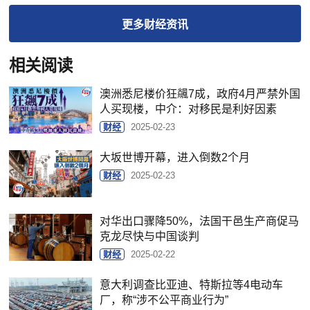
更多
财经
资讯
相关阅读
澳洲悉尼楼价狂飊7成，政府4月严禁外国
人买现楼，中介：对移民是利好因素
财经
2025-02-23
大坂世博开幕，进入倒数2个月
财经
2025-02-23
对华出口骤降50%，法国干邑生产商促马
克龙尽快与中国谈判
财经
2025-02-22
意大利调查比亚迪、特斯拉等4电动车
厂，称“涉不公平商业行为”