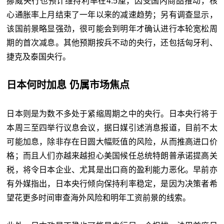
挪威央行也预计维持利率在4.5厘，因受国内商品推动，核
心通胀率上月结束了一年以来的减速趋势；另有调查显示，
该国前景略显强劲，很可能会到明年才确认进行本轮宽松周
期的首次减息。其他预期按兵不动的央行，还包括匈牙利、
捷克及泰国央行。
日本何时加息 仍属市场焦点
日本则是为数不多处于紧缩周期之中的央行。日本央行将于
本周三至四举行议息会议，据日媒引述消息报道，目前不太
可能加息，除非存在日圆大幅贬值的风险，从而推高进口价
格；而且人们亦越来越担心美国候任总统特朗普承诺提高关
税，将令日本企业、尤其是出口商的盈利能力恶化。早前亦
有外媒指出，日本央行倾向保持利率稳定，是因为决策者希
望花更多时间审查海外风险和明年工资前景的线索。