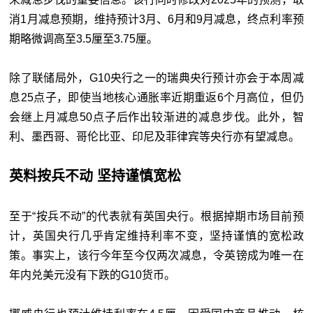
消1月减息预期，维持预计3月、6月和9月减息，终点利率预
期略微调高至3.5厘至3.75厘。
除了联储局外，G10央行之一的瑞典央行预计亦会于本周减
息25点子，即使当地核心通胀率近期重返6个月高位，但仍
会继上月减息50点子后作出较渐进的减息步伐。此外，智
利、墨西哥、哥伦比亚、印尼及菲律宾等央行亦有望减息。
英料按兵不动 坚持谨慎宽松
至于“按兵不动”的代表就有英国央行。根据掉期市场目前预
计，英国央行几乎肯定维持利率不变，坚持谨慎的宽松政
策。事实上，该行今年至今仅两次减息，令英镑成为唯一在
年内兑美元没有下跌的G10货币。