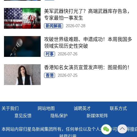
美军武器快打光了？高端武器库存告急，
专家最怕一事发生
新闻解画
2026-07-28
攻破世界级难题、申遗成功！本周我国多
领域实现历史性突破
时事
2026-07-26
香港知名女演员宣萱发声明：图是假的！
香港
2026-07-25
关于我们
网站地图
诚聘英才
联系方式
意见反馈
隐私保护
新媒体矩阵
本网站内容归星岛新闻集团所有，任何单位以及个人未经许可，不得擅
返回
转载引用。