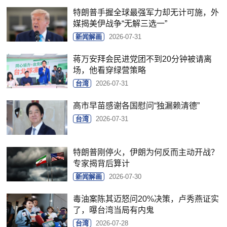
特朗普手握全球最强军力却无计可施，外
媒揭美伊战争“无解三选一”
新闻解画
2026-07-31
蒋万安拜会民进党团不到20分钟被请离
场，他看穿绿营策略
台湾
2026-07-31
高市早苗感谢各国慰问“独漏赖清德”
台湾
2026-07-31
特朗普刚停火，伊朗为何反而主动开战？
专家揭背后算计
新闻解画
2026-07-30
毒油案陈其迈怒问20%决策，卢秀燕证实
了，曝台湾当局有内鬼
台湾
2026-07-28