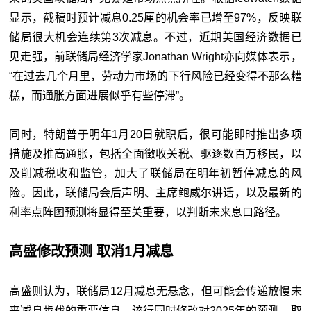
显示，截稿时预计减息0.25厘的机会率已增至97%，反映联
储局很大机会连续第3次减息。不过，近期美国经济数据已
见走强，前联储局经济学家Jonathan Wright亦向媒体表示，
“在过去几个月里，劳动力市场的下行风险已经变得不那么糟
糕，而通胀方面进展似乎有些停滞”。
同时，特朗普于明年1月20日就职后，很可能即时推出多项
措施及推高通胀，包括全面徵收关税、驱逐数百万移民，以
及削减税收和监管，加大了联储局在明年初暂停减息的风
险。因此，联储局会后声明、主席鲍威尔讲话，以及最新的
利率点阵图预测将显得至关重要，以判断未来息口路径。
高盛修改预测 取消1月减息
高盛则认为，联储局12月减息无悬念，但可能会传递放慢未
来减息步伐的重要信息。该行同时修改对2025年的预测，取