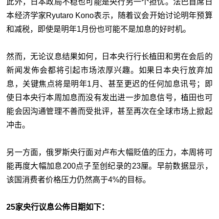
此外，日本政局不稳也可能是央行另一个担忧。法巴首席日
本经济学家Ryutaro Kono表示，随着议会开始讨论明年预算
和减税，即使是明年1月份也可能不是加息的好时机。
然而，无论议息结果如何，日本央行行长植田和男在会后的
新闻发佈会都将引起市场浓厚兴趣。如果日本央行放弃加
息，关键焦点将是明年1月、甚至更迟的任何加息讯号；即
使日本央行本周加息而没有发出进一步加息信号，植田也可
能会因沟通管理不善而受批评，甚至再次在全球市场上掀起
冲击。
另一方面，俄罗斯央行面对卢布大幅贬值的压力，本周将可
能再度大幅加息200点子至创纪录的23厘。早前数据显示，
该国消费者价格压力仍然高于4%的目标。
25家央行议息公佈日期如下：