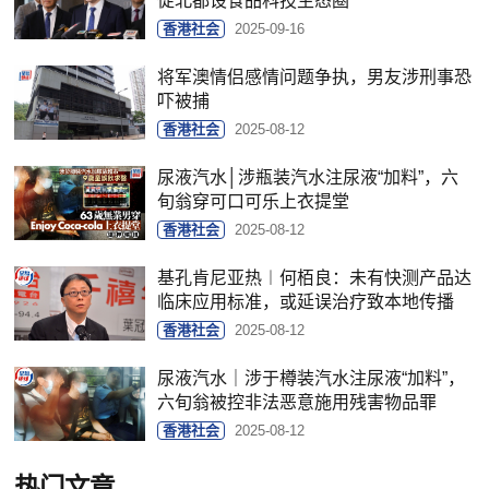
促北都设食品科技生态圈
香港社会
2025-09-16
将军澳情侣感情问题争执，男友涉刑事恐
吓被捕
香港社会
2025-08-12
尿液汽水│涉瓶装汽水注尿液“加料”，六
旬翁穿可口可乐上衣提堂
香港社会
2025-08-12
基孔肯尼亚热︱何栢良：未有快测产品达
临床应用标准，或延误治疗致本地传播
香港社会
2025-08-12
尿液汽水｜涉于樽装汽水注尿液“加料”，
六旬翁被控非法恶意施用残害物品罪
香港社会
2025-08-12
热门文章