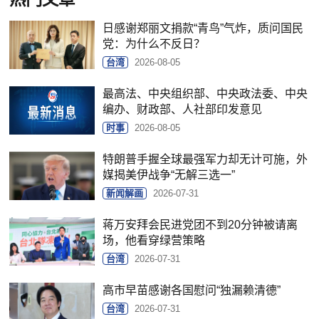
日感谢郑丽文捐款“青鸟”气炸，质问国民
党：为什么不反日？
台湾
2026-08-05
最高法、中央组织部、中央政法委、中央
编办、财政部、人社部印发意见
时事
2026-08-05
特朗普手握全球最强军力却无计可施，外
媒揭美伊战争“无解三选一”
新闻解画
2026-07-31
蒋万安拜会民进党团不到20分钟被请离
场，他看穿绿营策略
台湾
2026-07-31
高市早苗感谢各国慰问“独漏赖清德”
台湾
2026-07-31