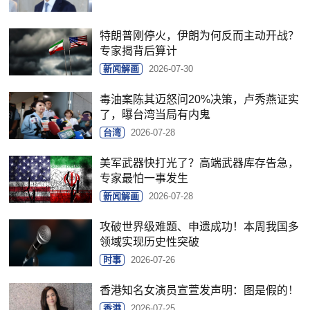
特朗普刚停火，伊朗为何反而主动开战？
专家揭背后算计
新闻解画
2026-07-30
毒油案陈其迈怒问20%决策，卢秀燕证实
了，曝台湾当局有内鬼
台湾
2026-07-28
美军武器快打光了？高端武器库存告急，
专家最怕一事发生
新闻解画
2026-07-28
攻破世界级难题、申遗成功！本周我国多
领域实现历史性突破
时事
2026-07-26
香港知名女演员宣萱发声明：图是假的！
香港
2026-07-25