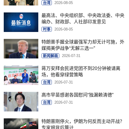
台湾
2026-08-05
最高法、中央组织部、中央政法委、中央
编办、财政部、人社部印发意见
时事
2026-08-05
特朗普手握全球最强军力却无计可施，外
媒揭美伊战争“无解三选一”
新闻解画
2026-07-31
蒋万安拜会民进党团不到20分钟被请离
场，他看穿绿营策略
台湾
2026-07-31
高市早苗感谢各国慰问“独漏赖清德”
台湾
2026-07-31
特朗普刚停火，伊朗为何反而主动开战？
专家揭背后算计