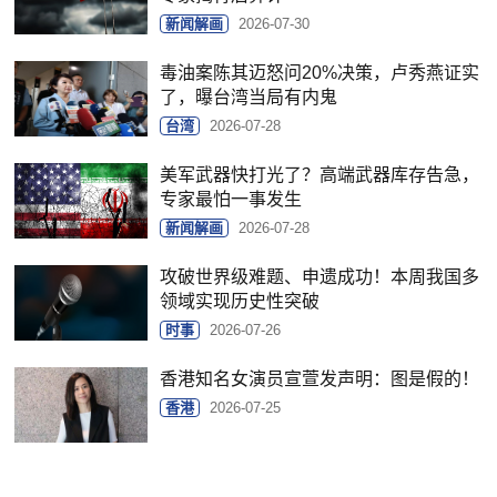
新闻解画
2026-07-30
毒油案陈其迈怒问20%决策，卢秀燕证实
了，曝台湾当局有内鬼
台湾
2026-07-28
美军武器快打光了？高端武器库存告急，
专家最怕一事发生
新闻解画
2026-07-28
攻破世界级难题、申遗成功！本周我国多
领域实现历史性突破
时事
2026-07-26
香港知名女演员宣萱发声明：图是假的！
香港
2026-07-25