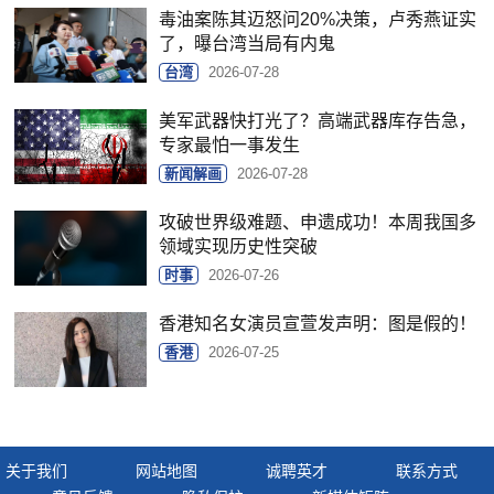
毒油案陈其迈怒问20%决策，卢秀燕证实
了，曝台湾当局有内鬼
台湾
2026-07-28
美军武器快打光了？高端武器库存告急，
专家最怕一事发生
新闻解画
2026-07-28
攻破世界级难题、申遗成功！本周我国多
领域实现历史性突破
时事
2026-07-26
香港知名女演员宣萱发声明：图是假的！
香港
2026-07-25
关于我们
网站地图
诚聘英才
联系方式