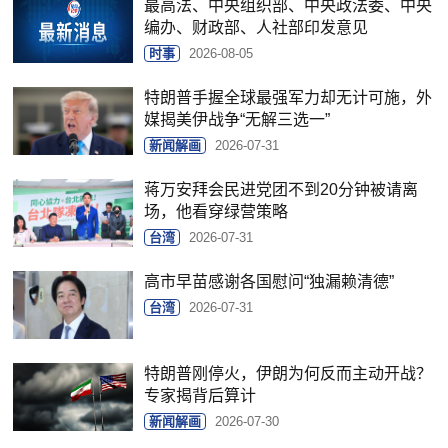
最高法、中央组织部、中央政法委、中央
编办、财政部、人社部印发意见
时事
2026-08-05
特朗普手握全球最强军力却无计可施，外
媒揭美伊战争“无解三选一”
新闻解画
2026-07-31
蒋万安拜会民进党团不到20分钟被请离
场，他看穿绿营策略
台湾
2026-07-31
高市早苗感谢各国慰问“独漏赖清德”
台湾
2026-07-31
特朗普刚停火，伊朗为何反而主动开战？
专家揭背后算计
新闻解画
2026-07-30