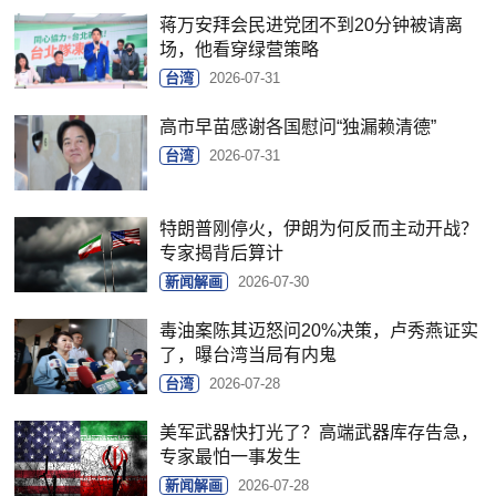
蒋万安拜会民进党团不到20分钟被请离
场，他看穿绿营策略
台湾
2026-07-31
高市早苗感谢各国慰问“独漏赖清德”
台湾
2026-07-31
特朗普刚停火，伊朗为何反而主动开战？
专家揭背后算计
新闻解画
2026-07-30
毒油案陈其迈怒问20%决策，卢秀燕证实
了，曝台湾当局有内鬼
台湾
2026-07-28
美军武器快打光了？高端武器库存告急，
专家最怕一事发生
新闻解画
2026-07-28