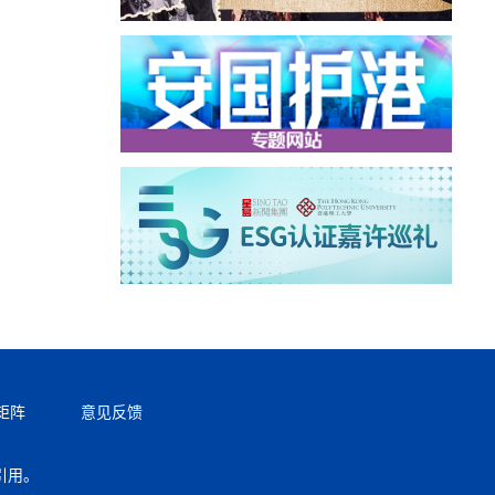
矩阵
意见反馈
引用。
返回顶部