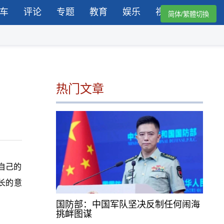
车
评论
专题
教育
娱乐
视频
简体/繁體切換
热门文章
自己的
长的意
国防部：中国军队坚决反制任何闹海
挑衅图谋