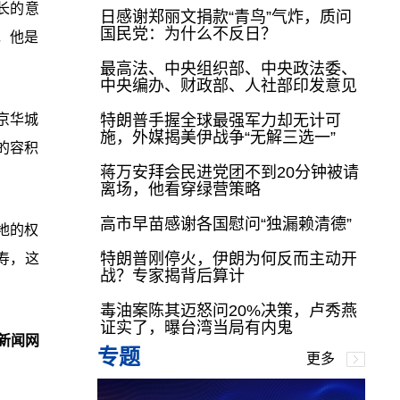
长的意
日感谢郑丽文捐款“青鸟”气炸，质问
国民党：为什么不反日？
，他是
最高法、中央组织部、中央政法委、
中央编办、财政部、人社部印发意见
京华城
特朗普手握全球最强军力却无计可
施，外媒揭美伊战争“无解三选一”
的容积
蒋万安拜会民进党团不到20分钟被请
离场，他看穿绿营策略
高市早苗感谢各国慰问“独漏赖清德”
地的权
特朗普刚停火，伊朗为何反而主动开
人寿，这
战？专家揭背后算计
毒油案陈其迈怒问20%决策，卢秀燕
证实了，曝台湾当局有内鬼
新闻网
专题
更多