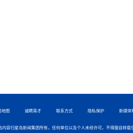
站地图
诚聘英才
联系方式
隐私保护
新媒体
站内容归星岛新闻集团所有，任何单位以及个人未经许可，不得擅自转载