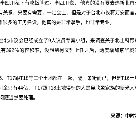
跟李四川私下有吃饭聊过。李四川说， 他真的没有要去选新北市
有关系，只要有需要，一定会上。但是对于台北市长蒋万安而言
市很多的工务建设，他真的是非常拿手，也非常专业。
台北市议会已经成立了9人议员专案小组，来调查关于北士科跟
有392％的容积率，没想到柯文哲上任之后，两度增加京华城
、T17跟T18等三个土地都在一起，隔一条街而已，但是T16土
权利金只有44亿， T17跟T18土地得标的人是吴欣盈家族的新光
问题当然要处理。
来源：中时