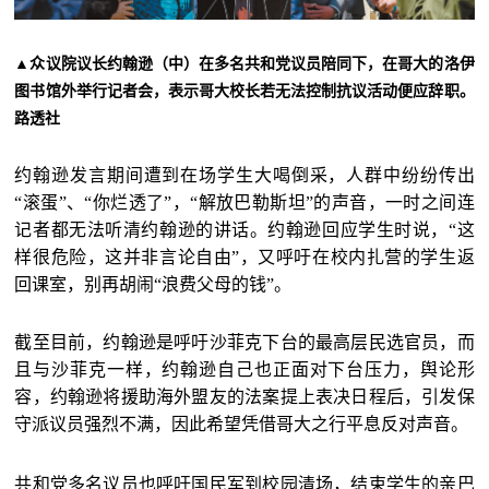
▲
众议院议长约翰逊（中）在多名共和党议员陪同下，在哥大的洛伊
图书馆外举行记者会，表示哥大校长若无法控制抗议活动便应辞职。
路透社
约翰逊发言期间遭到在场学生大喝倒采，人群中纷纷传出
“滚蛋”、“你烂透了”，“解放巴勒斯坦”的声音，一时之间连
记者都无法听清约翰逊的讲话。约翰逊回应学生时说，“这
样很危险，这并非言论自由”，又呼吁在校内扎营的学生返
回课室，别再胡闹“浪费父母的钱”。
截至目前，约翰逊是呼吁沙菲克下台的最高层民选官员，而
且与沙菲克一样，约翰逊自己也正面对下台压力，舆论形
容，约翰逊将援助海外盟友的法案提上表决日程后，引发保
守派议员强烈不满，因此希望凭借哥大之行平息反对声音。
共和党多名议员也呼吁国民军到校园清场，结束学生的亲巴