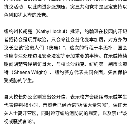
抗议活动，以此向进步派施压，突显共和党才是坚定支持以
色列和犹太裔的政党。
纽约州长胡楚（Kathy Hochul）批评，约翰逊在校园内开记
者招待会是玩弄政治，只会令社会分化变本加厉，对方身为
议长应该“治愈人们（伤痛）”，这次的行程于事无补，国会
也应专注处理边境安全法案等更加重要的事情。在示威持续
期间胡楚曾经到访哥大，与校长沙菲克、纽约第一副市长赖
特（Sheena Wright）、纽约警方代表共同会面，矢言保护
受威胁的学生。
哥大校长办公室则发出公开信，表示校方会继续与示威学生
代表谈判48小时，示威者已经承诺“拆除大量营帐”，保证无
关人士离开营区，同时遵守纽约消防局的规定，以及禁止“歧
视或骚扰言论”。