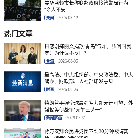
美华盛顿市长称联邦政府接管警局行为
“令人不安”
要闻
2025-08-12
热门文章
日感谢郑丽文捐款“青鸟”气炸，质问国民
党：为什么不反日？
台湾
2026-08-05
最高法、中央组织部、中央政法委、中央
编办、财政部、人社部印发意见
时事
2026-08-05
特朗普手握全球最强军力却无计可施，外
媒揭美伊战争“无解三选一”
新闻解画
2026-07-31
蒋万安拜会民进党团不到20分钟被请离