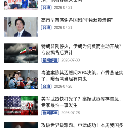
场，他看穿绿营策略
台湾
2026-07-31
高市早苗感谢各国慰问“独漏赖清德”
台湾
2026-07-31
特朗普刚停火，伊朗为何反而主动开战？
专家揭背后算计
新闻解画
2026-07-30
毒油案陈其迈怒问20%决策，卢秀燕证实
了，曝台湾当局有内鬼
台湾
2026-07-28
美军武器快打光了？高端武器库存告急，
专家最怕一事发生
新闻解画
2026-07-28
攻破世界级难题、申遗成功！本周我国多