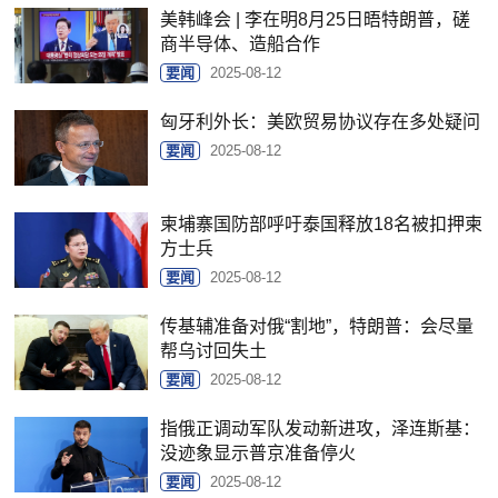
美韩峰会 | 李在明8月25日晤特朗普，磋
商半导体、造船合作
要闻
2025-08-12
匈牙利外长：美欧贸易协议存在多处疑问
要闻
2025-08-12
柬埔寨国防部呼吁泰国释放18名被扣押柬
方士兵
要闻
2025-08-12
传基辅准备对俄“割地”，特朗普：会尽量
帮乌讨回失土
要闻
2025-08-12
指俄正调动军队发动新进攻，泽连斯基：
没迹象显示普京准备停火
要闻
2025-08-12