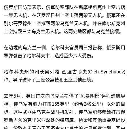
俄罗斯国防部表示，俄军防空部队在斯摩棱斯克州上空击落
一架无人机，在沃罗涅日州上空击落两架无人机。俄军还在
别尔哥罗德州上空摧毁两架乌克兰无人机，并在库尔斯克州
上空摧毁三架乌克兰无人机。这两处地区都与乌克兰接壤。
在边境的乌克兰一侧，哈尔科夫官员周三报告称，俄罗斯用
导弹袭击了哈尔科夫市，造成至少六人受伤。
哈尔科夫州的州长奥列格·西涅古博夫(Oleh Synehubov)
称，导弹破坏了三座公寓楼和五座其他建筑。
去年5月，英国首次向乌克兰提供了“风暴阴影”远程巡航导
弹，使乌军有能力打击155英里（约合249公里）以外的目
标。这种武器由乌克兰战斗机发射，使乌军能够精确打击俄
罗斯占领的克里米亚深处的弹药库、桥梁和其他重要基础设
施。伦敦本周宣布了其迄今为止最大的对乌军援计划，其中