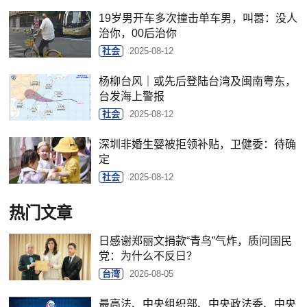
19岁男开车多次撞击单车男，叫嚣：没人
治你，00后治你
社会
2025-08-12
杨柳台风｜或先后登陆台湾及闽南粤东，
台发海上警报
社会
2025-08-12
深圳非婚生婴被拒领补贴，卫健委：待确
定
社会
2025-08-12
热门文章
日感谢郑丽文捐款“青鸟”气炸，质问国民
党：为什么不反日？
台湾
2026-08-05
最高法、中央组织部、中央政法委、中央