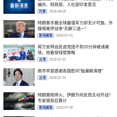
编办、财政部、人社部印发意见
时事
2026-08-05
特朗普手握全球最强军力却无计可施，外
媒揭美伊战争“无解三选一”
新闻解画
2026-07-31
蒋万安拜会民进党团不到20分钟被请离
场，他看穿绿营策略
台湾
2026-07-31
高市早苗感谢各国慰问“独漏赖清德”
台湾
2026-07-31
特朗普刚停火，伊朗为何反而主动开战？
专家揭背后算计
新闻解画
2026-07-30