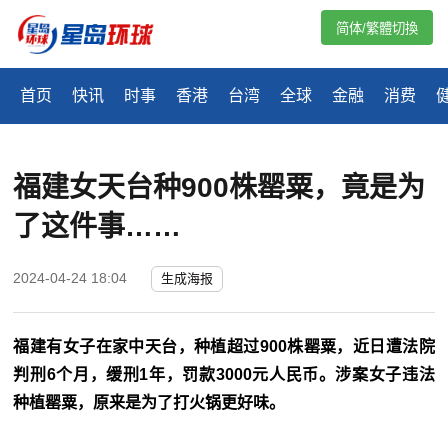
简体/繁體切換
首页
快讯
时事
香港
台湾
全球
金融
消费
福建女天台种900株罂粟，竟是为
了这件事……
2024-04-24 18:04
生成海报
福建有女子在家中天台，种植超过900株罂粟，近日遭法院
判刑6个月，缓刑1年，罚款3000元人民币。涉案女子违法
种植罂粟，原来是为了打火锅更好味。