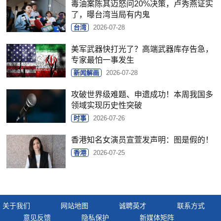
毒油案陈其迈怒问20%决策，卢秀燕证实
了，曝台湾当局有内鬼
台湾
2026-07-28
美军武器快打光了？高端武器库存告急，
专家最怕一事发生
新闻解画
2026-07-28
攻破世界级难题、申遗成功！本周我国多
领域实现历史性突破
时事
2026-07-26
香港知名女演员宣萱发声明：图是假的！
香港
2026-07-25
关于我们
网站地图
诚聘英才
联系方式
意见反馈
隐私保护
新媒体矩阵