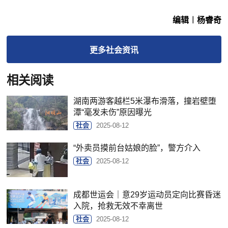
编辑︱杨睿奇
更多
社会
资讯
相关阅读
湖南两游客越栏5米瀑布滑落，撞岩壁堕
潭“毫发未伤”原因曝光
社会
2025-08-12
“外卖员摸前台姑娘的脸”，警方介入
社会
2025-08-12
成都世运会｜意29岁运动员定向比赛昏迷
入院，抢救无效不幸离世
社会
2025-08-12