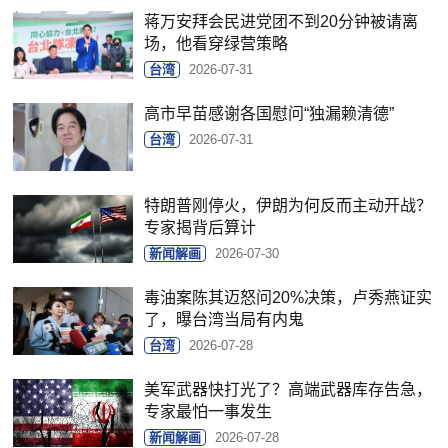
蒋万安拜会民进党团不到20分钟被请离
场，他看穿绿营策略
台湾
2026-07-31
高市早苗感谢各国慰问“独漏赖清德”
台湾
2026-07-31
特朗普刚停火，伊朗为何反而主动开战？
专家揭背后算计
新闻解画
2026-07-30
毒油案陈其迈怒问20%决策，卢秀燕证实
了，曝台湾当局有内鬼
台湾
2026-07-28
美军武器快打光了？高端武器库存告急，
专家最怕一事发生
新闻解画
2026-07-28