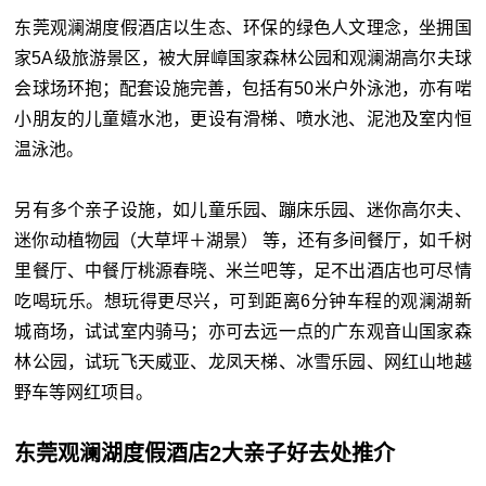
东莞观澜湖度假酒店以生态、环保的绿色人文理念，坐拥国
家5A级旅游景区，被大屏嶂国家森林公园和观澜湖高尔夫球
会球场环抱；配套设施完善，包括有50米户外泳池，亦有啱
小朋友的儿童嬉水池，更设有滑梯、喷水池、泥池及室内恒
温泳池。
另有多个亲子设施，如儿童乐园、蹦床乐园、迷你高尔夫、
迷你动植物园（大草坪＋湖景） 等，还有多间餐厅，如千树
里餐厅、中餐厅桃源春晓、米兰吧等，足不出酒店也可尽情
吃喝玩乐。想玩得更尽兴，可到距离6分钟车程的观澜湖新
城商场，试试室内骑马；亦可去远一点的广东观音山国家森
林公园，试玩飞天威亚、龙凤天梯、冰雪乐园、网红山地越
野车等网红项目。
东莞观澜湖度假酒店2大亲子好去处推介