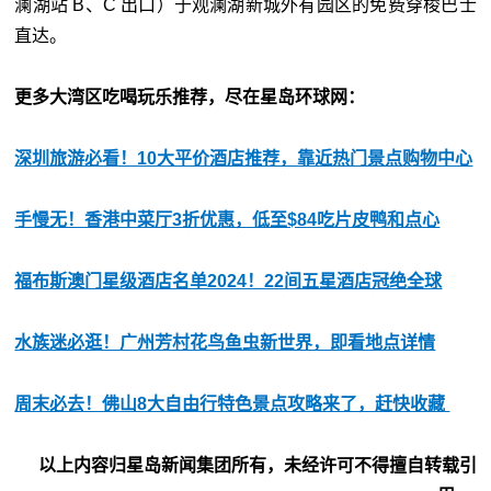
澜湖站 B、C 出口）于观澜湖新城外有园区的免费穿梭巴士
直达。
更多大湾区吃喝玩乐推荐，尽在星岛环球网：
深圳旅游必看！10大平价酒店推荐，靠近热门景点购物中心
手慢无！香港中菜厅3折优惠，低至$84吃片皮鸭和点心
福布斯澳门星级酒店名单2024！22间五星酒店冠绝全球
水族迷必逛！广州芳村花鸟鱼虫新世界，即看地点详情
周末必去！佛山8大自由行特色景点攻略来了，赶快收藏
以上内容归星岛新闻集团所有，未经许可不得擅自转载引