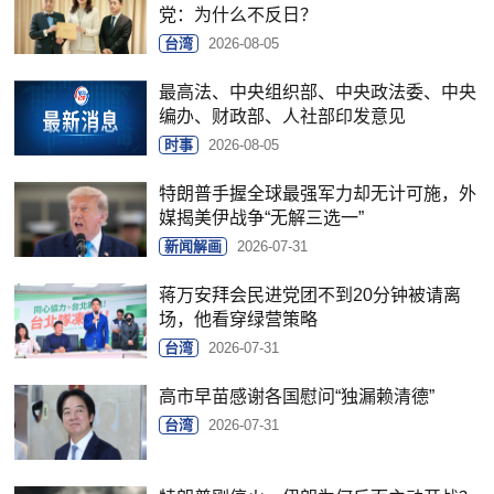
党：为什么不反日？
台湾
2026-08-05
最高法、中央组织部、中央政法委、中央
编办、财政部、人社部印发意见
时事
2026-08-05
特朗普手握全球最强军力却无计可施，外
媒揭美伊战争“无解三选一”
新闻解画
2026-07-31
蒋万安拜会民进党团不到20分钟被请离
场，他看穿绿营策略
台湾
2026-07-31
高市早苗感谢各国慰问“独漏赖清德”
台湾
2026-07-31