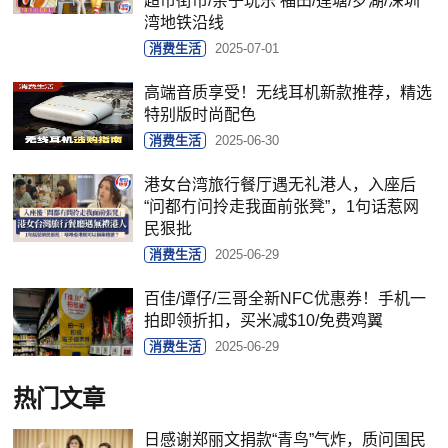
超市街市/亲子玩乐 福田/莲塘/罗湖/深圳
湾地铁沿线
消费生活
2025-07-01
高端音质享受！无线耳机新款推荐，精选
特别版时尚配色
消费生活
2025-06-30
港女台湾旅行餐厅遇无礼港人，入座后
“问都冇问拎走我面前张凳”，1句话惹网
民狠批
消费生活
2025-06-29
百佳/谭仔/三哥全新NFC优惠券！手机一
拍即领折扣，买米减$10/免费鸡翼
消费生活
2025-06-29
热门文章
日感谢郑丽文捐款“青鸟”气炸，质问国民