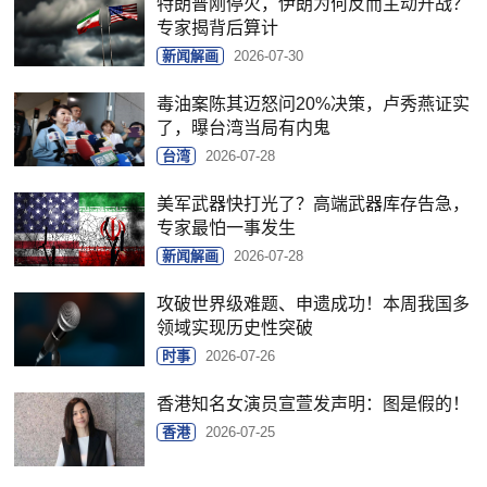
特朗普刚停火，伊朗为何反而主动开战？
专家揭背后算计
新闻解画
2026-07-30
毒油案陈其迈怒问20%决策，卢秀燕证实
了，曝台湾当局有内鬼
台湾
2026-07-28
美军武器快打光了？高端武器库存告急，
专家最怕一事发生
新闻解画
2026-07-28
攻破世界级难题、申遗成功！本周我国多
领域实现历史性突破
时事
2026-07-26
香港知名女演员宣萱发声明：图是假的！
香港
2026-07-25