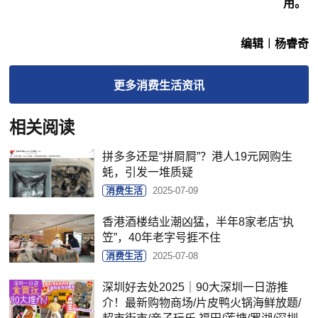
用。
编辑︱杨睿奇
更多
消费生活
资讯
相关阅读
拼多多还是“拼屙屙”？港人19元网购生
蚝，引发一堆质疑
消费生活
2025-07-09
香港酒楼结业潮凶猛，半年8家老店“执
笠”，40年老字号捱不住
消费生活
2025-07-08
深圳好去处2025｜90大深圳一日游推
介！最新购物商场/片皮鸭火锅海鲜放题/