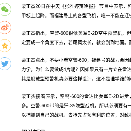
栗正杰20日在中天《张雅婷辣晚报》 节目中表示，歼
甲板上起降。而福建号上的各型飞机，唯一不能在辽宁
栗正杰指出，空警-600很像美军E-2D空中预警机
定要成一个角度下去，若尾翼太长，就会刮到地面。
栗正杰点出，不要小看空警-600，福建号的战力会
力学，为什么要做成4片呢？因如果只有一片立在雷
其是舰载型预警机势必要这样设计，这不是谁学谁的
栗正杰接着表示，空警-600的雷达比美军E-2D
多。空警-600带的是歼-35隐型战机，所以必须
以捕抓到自己的战机，去抢先占领有利的位置，对敌