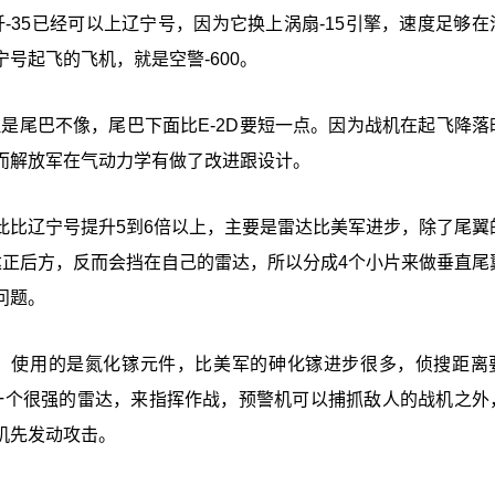
-35已经可以上辽宁号，因为它换上涡扇-15引擎，速度足够在
号起飞的飞机，就是空警-600。
，但是尾巴不像，尾巴下面比E-2D要短一点。因为战机在起飞降落
而解放军在气动力学有做了改进跟设计。
因此比辽宁号提升5到6倍以上，主要是雷达比美军进步，除了尾翼
达正后方，反而会挡在自己的雷达，所以分成4个小片来做垂直尾
问题。
进步，使用的是氮化镓元件，比美军的砷化镓进步很多，侦搜距离
要有一个很强的雷达，来指挥作战，预警机可以捕抓敌人的战机之外
机先发动攻击。