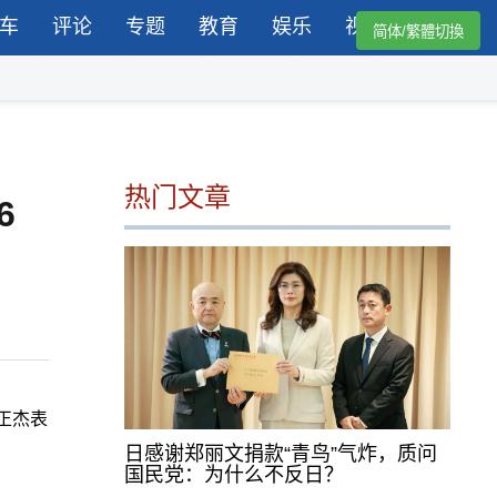
车
评论
专题
教育
娱乐
视频
简体/繁體切換
热门文章
6
栗正杰表
日感谢郑丽文捐款“青鸟”气炸，质问
国民党：为什么不反日？