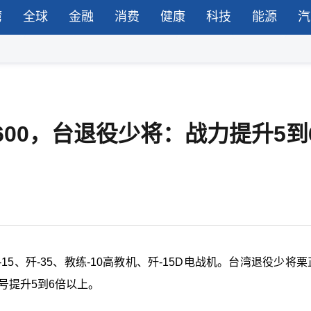
湾
全球
金融
消费
健康
科技
能源
汽
00，台退役少将：战力提升5到
15、歼-35、教练-10高教机、歼-15D电战机。台湾退役少将
号提升5到6倍以上。