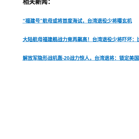
相关新闻：
“福建号”航母或将首度海试，台湾退役少将曝玄机
大陆航母福建舰战力竟再飙高！台湾退役少将吓坏：
解放军隐形战机轰-20战力惊人，台湾退将：锁定美