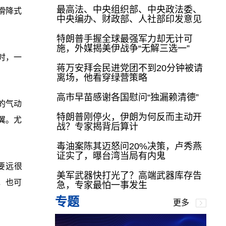
最高法、中央组织部、中央政法委、
滑降式
中央编办、财政部、人社部印发意见
特朗普手握全球最强军力却无计可
施，外媒揭美伊战争“无解三选一”
时，一
蒋万安拜会民进党团不到20分钟被请
离场，他看穿绿营策略
高市早苗感谢各国慰问“独漏赖清德”
的气动
特朗普刚停火，伊朗为何反而主动开
翼。尤
战？专家揭背后算计
毒油案陈其迈怒问20%决策，卢秀燕
证实了，曝台湾当局有内鬼
要远很
美军武器快打光了？高端武器库存告
，也可
急，专家最怕一事发生
专题
更多