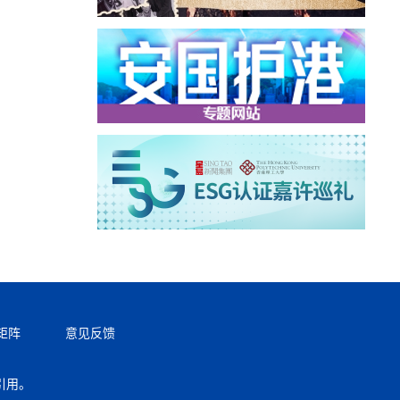
矩阵
意见反馈
引用。
返回顶部