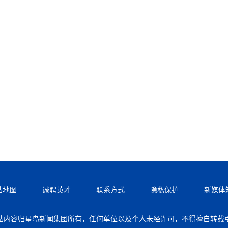
站地图
诚聘英才
联系方式
隐私保护
新媒体
站内容归星岛新闻集团所有，任何单位以及个人未经许可，不得擅自转载