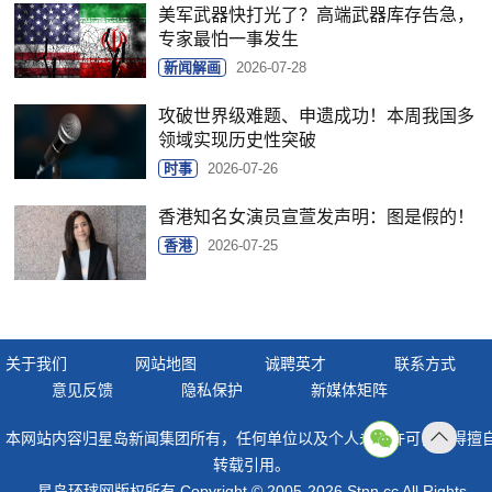
美军武器快打光了？高端武器库存告急，
专家最怕一事发生
新闻解画
2026-07-28
攻破世界级难题、申遗成功！本周我国多
领域实现历史性突破
时事
2026-07-26
香港知名女演员宣萱发声明：图是假的！
香港
2026-07-25
关于我们
网站地图
诚聘英才
联系方式
意见反馈
隐私保护
新媒体矩阵
本网站内容归星岛新闻集团所有，任何单位以及个人未经许可，不得擅
返回
转载引用。
顶部
星岛环球网版权所有 Copyright © 2005-2026 Stnn.cc All Rights