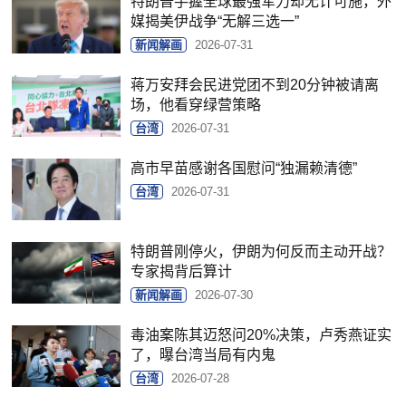
特朗普手握全球最强军力却无计可施，外
媒揭美伊战争“无解三选一”
新闻解画
2026-07-31
蒋万安拜会民进党团不到20分钟被请离
场，他看穿绿营策略
台湾
2026-07-31
高市早苗感谢各国慰问“独漏赖清德”
台湾
2026-07-31
特朗普刚停火，伊朗为何反而主动开战？
专家揭背后算计
新闻解画
2026-07-30
毒油案陈其迈怒问20%决策，卢秀燕证实
了，曝台湾当局有内鬼
台湾
2026-07-28