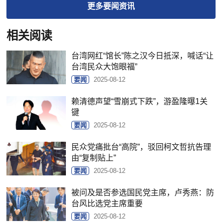
更多
要闻
资讯
相关阅读
台湾网红“馆长”陈之汉今日抵深，喊话“让
台湾民众大饱眼福”
要闻
2025-08-12
赖清德声望“雪崩式下跌”，游盈隆曝1关
键
要闻
2025-08-12
民众党痛批台“高院”，驳回柯文哲抗告理
由“复制贴上”
要闻
2025-08-12
被问及是否参选国民党主席，卢秀燕：防
台风比选党主席重要
要闻
2025-08-12