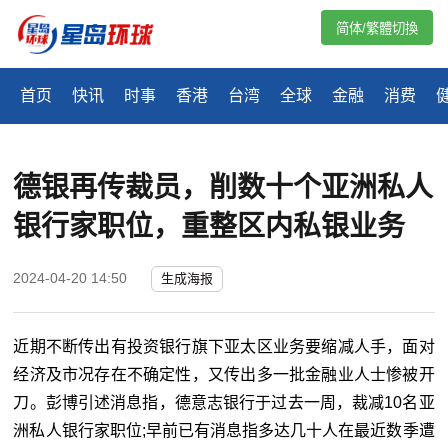
简体/繁體切換
首页
快讯
时事
香港
台湾
全球
金融
消费
德银再传裁员，削数十个亚洲私人
银行家职位，重整区内私银业务
2024-04-20 14:50
生成海报
近期不断传出有投资银行旗下亚太区业务要缩减人手，面对
经济及市况存在不确定性，又传出多一批金融业人士惨被开
刀。
彭博引述消息指，德意志银行于过去一周，裁减
10
名亚
洲私人银行家职位
;
早前已有消息指多达几十人在最近数季遭