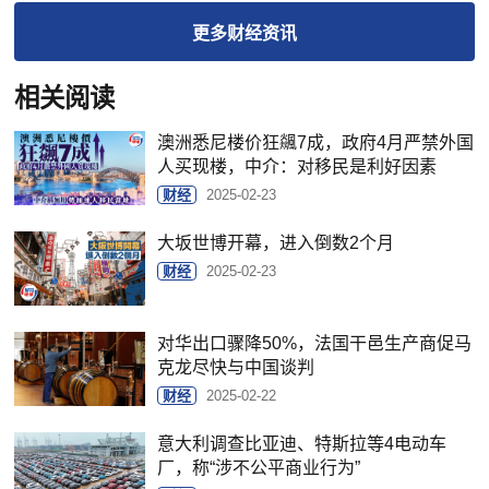
更多
财经
资讯
相关阅读
澳洲悉尼楼价狂飊7成，政府4月严禁外国
人买现楼，中介：对移民是利好因素
财经
2025-02-23
大坂世博开幕，进入倒数2个月
财经
2025-02-23
对华出口骤降50%，法国干邑生产商促马
克龙尽快与中国谈判
财经
2025-02-22
意大利调查比亚迪、特斯拉等4电动车
厂，称“涉不公平商业行为”