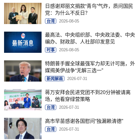
日感谢郑丽文捐款“青鸟”气炸，质问国民
党：为什么不反日？
台湾
2026-08-05
最高法、中央组织部、中央政法委、中央
编办、财政部、人社部印发意见
时事
2026-08-05
特朗普手握全球最强军力却无计可施，外
媒揭美伊战争“无解三选一”
新闻解画
2026-07-31
蒋万安拜会民进党团不到20分钟被请离
场，他看穿绿营策略
台湾
2026-07-31
高市早苗感谢各国慰问“独漏赖清德”
台湾
2026-07-31