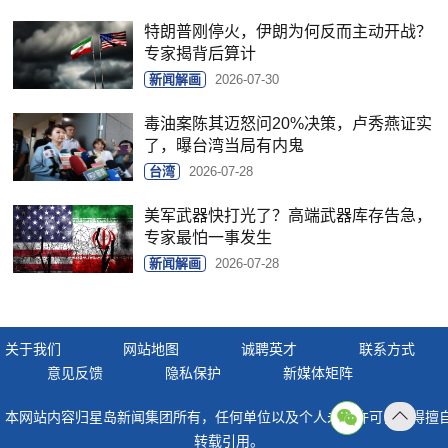
特朗普刚停火，伊朗为何反而主动开战？
专家揭背后算计
新闻解画
2026-07-30
毒油案陈其迈怒问20%决策，卢秀燕证实
了，曝台湾当局有内鬼
台湾
2026-07-28
美军武器快打光了？高端武器库存告急，
专家最怕一事发生
新闻解画
2026-07-28
关于我们
网站地图
诚聘英才
联系方式
意见反馈
隐私保护
新媒体矩阵
本网站内容归星岛新闻集团所有，任何单位以及个人未经许可，不得擅
返回
转载引用。