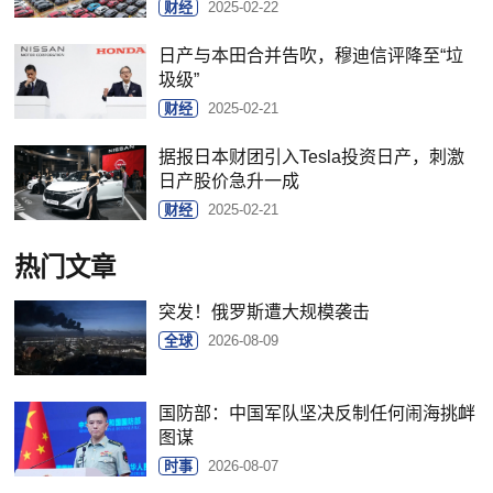
财经
2025-02-22
日产与本田合并告吹，穆迪信评降至“垃
圾级”
财经
2025-02-21
据报日本财团引入Tesla投资日产，刺激
日产股价急升一成
财经
2025-02-21
热门文章
突发！俄罗斯遭大规模袭击
全球
2026-08-09
国防部：中国军队坚决反制任何闹海挑衅
图谋
时事
2026-08-07