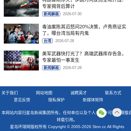
专家揭背后算计
新闻解画
2026-07-30
毒油案陈其迈怒问20%决策，卢秀燕证实
了，曝台湾当局有内鬼
台湾
2026-07-28
美军武器快打光了？高端武器库存告急，
专家最怕一事发生
新闻解画
2026-07-28
关于我们
网站地图
诚聘英才
联系方式
意见反馈
隐私保护
新媒体矩阵
本网站内容归星岛新闻集团所有，任何单位以及个人未经许可，不得擅
返回
转载引用。
顶部
星岛环球网版权所有 Copyright © 2005-2026 Stnn.cc All Rights