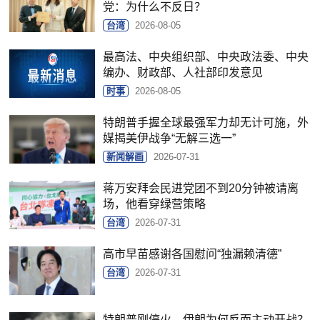
党：为什么不反日？
台湾
2026-08-05
最高法、中央组织部、中央政法委、中央
编办、财政部、人社部印发意见
时事
2026-08-05
特朗普手握全球最强军力却无计可施，外
媒揭美伊战争“无解三选一”
新闻解画
2026-07-31
蒋万安拜会民进党团不到20分钟被请离
场，他看穿绿营策略
台湾
2026-07-31
高市早苗感谢各国慰问“独漏赖清德”
台湾
2026-07-31
特朗普刚停火，伊朗为何反而主动开战？