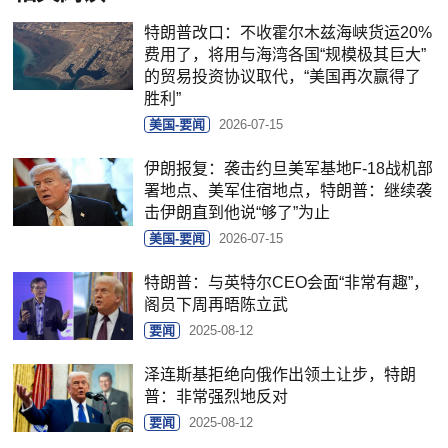
特朗普改口：不收霍尔木兹海峡货运20%
费用了，将用与海湾各国“规模极其巨大”
的贸易投资协议取代，“美国再次赢得了
胜利”
美国-要闻
2026-07-15
伊朗报复：袭击约旦美军基地F-18战机部
署地点、美军住宿地点，特朗普：继续袭
击伊朗直到他说“够了”为止
美国-要闻
2026-07-15
特朗普：与英特尔CEO会面“非常有趣”，
阁员下周再晤陈立武
要闻
2025-08-12
泽连斯基拒绝向俄作出领土让步，特朗
普：非常强烈地反对
要闻
2025-08-12