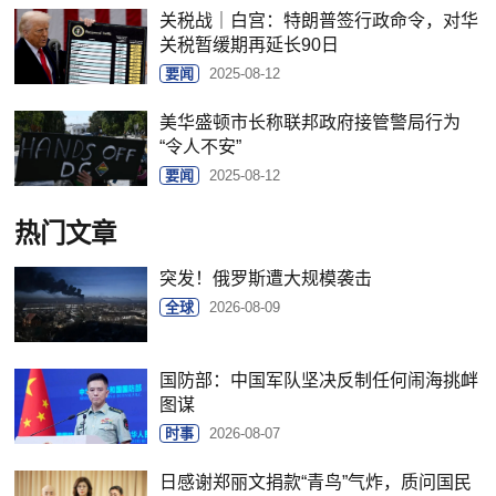
关税战｜白宫：特朗普签行政命令，对华
关税暂缓期再延长90日
要闻
2025-08-12
美华盛顿市长称联邦政府接管警局行为
“令人不安”
要闻
2025-08-12
热门文章
突发！俄罗斯遭大规模袭击
全球
2026-08-09
国防部：中国军队坚决反制任何闹海挑衅
图谋
时事
2026-08-07
日感谢郑丽文捐款“青鸟”气炸，质问国民