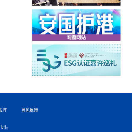
矩阵
意见反馈
引用。
返回顶部