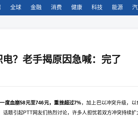
湾
全球
金融
消费
健康
科技
能源
汽
积电？老手揭原因急喊：完了
度血崩58元至746元，重挫超过7%
，加上巴以冲突升级，以
，话题引起PTT网友们热烈讨论，许多人担忧若双方冲突持续扩