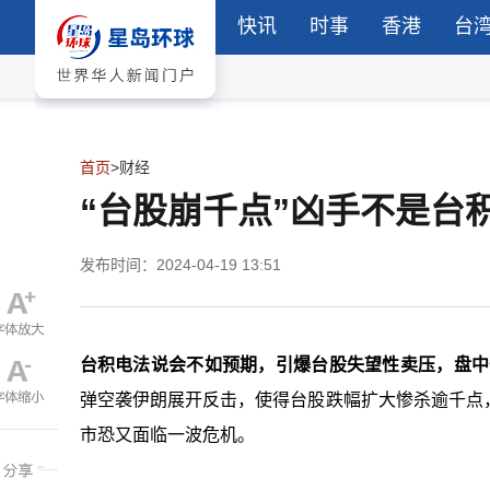
快讯
时事
香港
台
首页
>
财经
“台股崩千点”凶手不是台
发布时间：2024-04-19 13:51
台积电法说会不如预期，引爆台股失望性卖压，盘中一
弹空袭伊朗展开反击，使得台股跌幅扩大惨杀逾千点
市恐又面临一波危机。