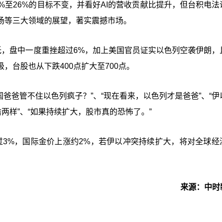
%至26%的目标不变，并看好AI的营收贡献比提升，但台积电法
场等三大领域的展望，著实震撼市场。
低，盘中一度重挫超过6%，加上美国官员证实以色列空袭伊朗，
，台股也从下跌400点扩大至700点。
美国爸爸管不住以色列疯子？”、“现在看来，以色列才是爸爸”、“
两样”、“如果持续扩大，股市真的恐怖了。”
过3%，国际金价上涨约2%，若伊以冲突持续扩大，将对全球经
来源：中时