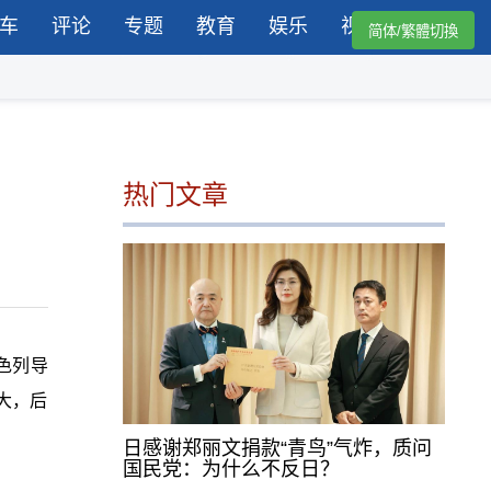
车
评论
专题
教育
娱乐
视频
简体/繁體切換
热门文章
色列导
大，后
日感谢郑丽文捐款“青鸟”气炸，质问
国民党：为什么不反日？