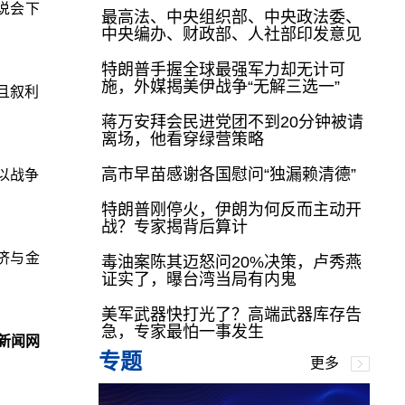
说会下
最高法、中央组织部、中央政法委、
中央编办、财政部、人社部印发意见
特朗普手握全球最强军力却无计可
施，外媒揭美伊战争“无解三选一”
且叙利
蒋万安拜会民进党团不到20分钟被请
离场，他看穿绿营策略
高市早苗感谢各国慰问“独漏赖清德”
伊以战争
特朗普刚停火，伊朗为何反而主动开
战？专家揭背后算计
济与金
毒油案陈其迈怒问20%决策，卢秀燕
证实了，曝台湾当局有内鬼
美军武器快打光了？高端武器库存告
急，专家最怕一事发生
新闻网
专题
更多