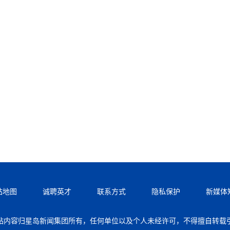
站地图
诚聘英才
联系方式
隐私保护
新媒体
站内容归星岛新闻集团所有，任何单位以及个人未经许可，不得擅自转载