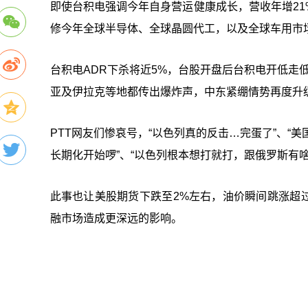
即使台积电强调今年自身营运健康成长，营收年增21
修今年全球半导体、全球晶圆代工，以及全球车用市
台积电ADR下杀将近5%，台股开盘后台积电开低走
亚及伊拉克等地都传出爆炸声，中东紧绷情势再度升级
PTT网友们惨哀号，“以色列真的反击…完蛋了”、“
长期化开始啰”、“以色列根本想打就打，跟俄罗斯有啥
此事也让美股期货下跌至2%左右，油价瞬间跳涨超
融市场造成更深远的影响。