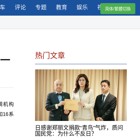
车
评论
专题
教育
娱乐
视频
简体/繁體切換
热门文章
第一
调机构
和16系
日感谢郑丽文捐款“青鸟”气炸，质问
国民党：为什么不反日？