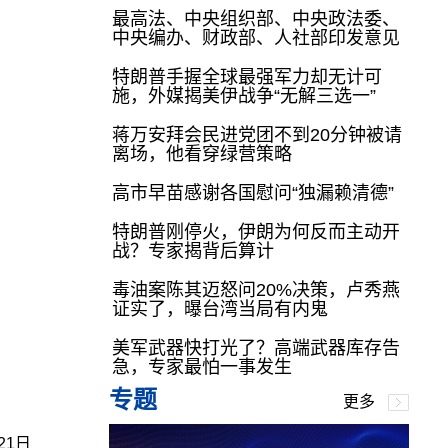
最高法、中央组织部、中央政法委、
中央编办、财政部、人社部印发意见
特朗普手握全球最强军力却无计可
施，外媒揭美伊战争“无解三选一”
蒋万安拜会民进党团不到20分钟被请
离场，他看穿绿营策略
高市早苗感谢各国慰问“独漏赖清德”
特朗普刚停火，伊朗为何反而主动开
战？专家揭背后算计
毒油案陈其迈怒问20%决策，卢秀燕
证实了，曝台湾当局有内鬼
美军武器快打光了？高端武器库存告
急，专家最怕一事发生
专题
更多
21日