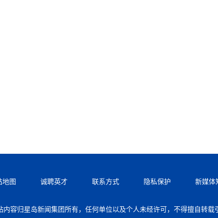
站地图
诚聘英才
联系方式
隐私保护
新媒体
站内容归星岛新闻集团所有，任何单位以及个人未经许可，不得擅自转载