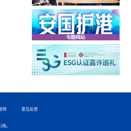
矩阵
意见反馈
引用。
返回顶部