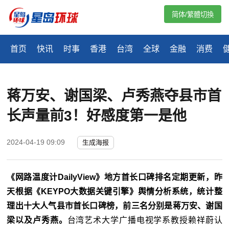
简体/繁體切換
首页
快讯
时事
香港
台湾
全球
金融
消费
蒋万安、谢国梁、卢秀燕夺县市首
长声量前3！好感度第一是他
2024-04-19 09:09
生成海报
《网路温度计DailyView》地方首长口碑排名定期更新，昨
天根据《KEYPO大数据关键引擎》舆情分析系统，统计整
理出十大人气县市首长口碑榜，前三名分别是蒋万安、谢国
梁以及卢秀燕。
台湾艺术大学广播电视学系教授赖祥蔚认