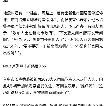
地震时还有一个插曲，网路上一度传出新北市因强震停班停
课，市府得知立即澄清是假消息。而侯友宜也表示，他已请
警察局同仁务必揪出散布假讯息的人，予以严办。有网友表
示，“散布人士在新北市政府”、“下次要先问市府再发新闻
啊”、“各位小心，警察市长要抓人了”；但也有人认为是网站
标示不清，“要不要罚一下新北网站啊？”、“不是你们官网先
出包吗？”。
No.3 卢秀燕｜好感度0.66
台中市长卢秀燕被视为2028大选国民党参选人热门人选，因
此4月初新加坡考察备受关注，有网友表示，“推卢妈”、“这
趟出访都没新闻，全被地震新闻掩盖了”。
0403花莲强震酿严重灾情，外界指称台中市特搜队未投入救