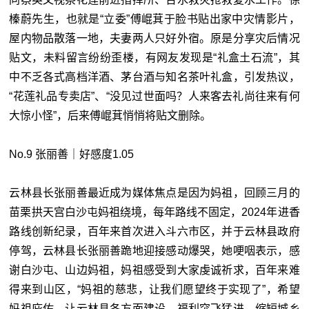
榛蔚先生，也就是“立委”傅崐萁于脸书贴出家中灾情影片，
屋内物品散落一地，夫妻两人只好外宿。原是分享灾后情况
贴文，未料留言纷纷歪楼，有网友发现是“礼盒土石流”，其
中不乏各式高档洋酒、茅台酒与知名茶叶礼盒，引发热议，
“花莲礼品专卖店”、“没见过世面吗？人来客去礼尚往来有何
大惊小怪”，后来傅崐萁悄悄将贴文删除。
No.9 张丽善｜好感度1.05
云林县长张丽善最近成为媒体焦点是因为妈祖，回顾三月的
苗栗拱天宫白沙屯妈祖绕境，每年路线不固定，2024年进香
路线创新纪录，百年来首次进入斗六市区，并于云林县政府
停驾，云林县长张丽善跪地迎接感动爆哭，她哽咽表示，感
谢白沙屯、山边妈祖，妈祖感受到大家虔诚祈求，百年来难
得来到山区，“妈祖的慈悲，让我们愿望终于实现了”，希望
妈祖庇佑，让云林县各方面建设、福利突飞猛进，缩短城乡