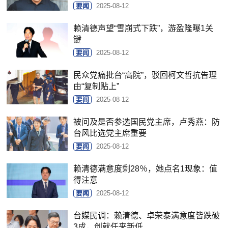
要闻
2025-08-12
赖清德声望“雪崩式下跌”，游盈隆曝1关
键
要闻
2025-08-12
民众党痛批台“高院”，驳回柯文哲抗告理
由“复制贴上”
要闻
2025-08-12
被问及是否参选国民党主席，卢秀燕：防
台风比选党主席重要
要闻
2025-08-12
赖清德满意度剩28％，她点名1现象：值
得注意
要闻
2025-08-12
台媒民调：赖清德、卓荣泰满意度皆跌破
3成，创就任来新低