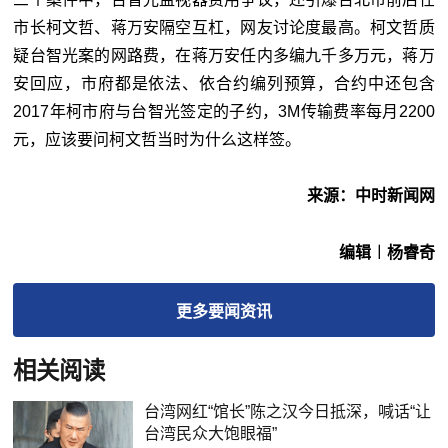
市长柯文哲、蒋万安隔空互杠，网友讨论度最高。柯文哲质
疑台智光案的网路费，在蒋万安任内多编九千多万元，蒋万
安回应，市府都是依法、依合约编列预算，合约中还包含
2017年柯市府与台智光签定的子约，3M传输费率每月2200
元，应该要问柯文哲当时为什么这样签。
来源：中时新闻网
编辑︱杨睿奇
更多
要闻
资讯
相关阅读
台湾网红“馆长”陈之汉今日抵深，喊话“让
台湾民众大饱眼福”