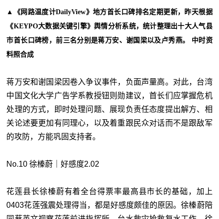
▲
《网路温度计DailyView》地方首长口碑排名定期更新，昨天根据
《KEYPO大数据关键引擎》舆情分析系统，统计整理出十大人气县
市首长口碑榜，前三名分别是蒋万安、谢国梁以及卢秀燕。 中时资
料照合成
蒋万安和谢国梁因卷入争议事件，负面声量高。对此，台湾
中国文化大学广告学系教授钮则勋建议，首长们应掌握危机
处理的方式，即时处理问题、展现负责任态度提出解方、相
关论述要更加有同理心，以及着重跟民众对话而不是跟敌军
的攻防，方能巩固支持者。
No.10 徐榛蔚｜好感度2.02
花莲县长徐榛蔚有着全台得票率最高县市长的基础，加上
0403花莲强震处理得当，都是好感度颇佳的原因。徐榛蔚陪
同蔡英文视察花莲前进指挥所、台水救灾抢救复水工作。徐