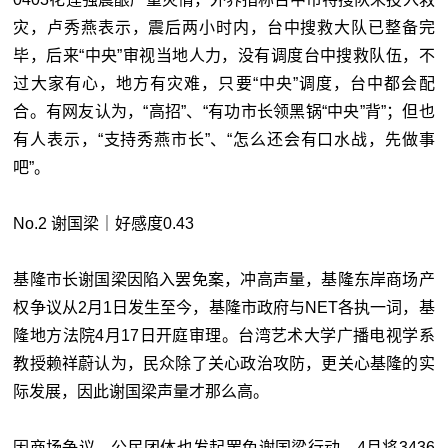
灾，卢秀燕表示，震后两小时内，台中搜救大队已整备完
毕，后来“中央”审视当地人力，没有调度台中搜救队伍，不
过大家有心，地方有灾难，只要“中央”调度，台中都会配
合。有网友认为，“高招”、“有功市长领黑锅“中央”背”；但也
有人表示，“支持秀燕市长”、“怎么还会有口水战，先做事
吧”。
No.2 谢国梁｜好感度0.43
基隆市长谢国梁因陷入罢免案，冲高声量，基隆东岸商场产
权争议从2月1日发生至今，基隆市政府与NET各执一词，基
隆地方法院4月17日开庭审理。台湾艺术大学广播电视学系
教授赖祥蔚认为，民众除了关心政治攻防，更关心基隆的实
际发展，因此谢国梁声量才那么高。
因商场争议，公民团体也发起罢免谢国梁行动，4月将3436