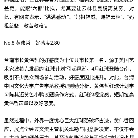
差距，能跟“六都”比拟，尤其要让云林县民脱离贫穷。对
此，有网友表示，“满满感动 ”、“妈祖神威，赐福云林”、“妈
祖慈悲！救苦救难”。
No.8 黄伟哲｜好感度2.80
台南市长黄伟哲的好感度为十位县市长第一名，源于美国艺
术家波希克发起的“红球计划”引起风潮。4月红球登陆台南，
吸引不少民众到场参与活动，好感度因此提升。对此，台湾
中国文化大学广告学系教授钮则勋分析，黄伟哲红球计划学
习陈其迈黄色小鸭议题操作方式，红球的视觉感，短期拉高
黄伟哲声量以及好感度。
虽然过程中，外界一度忧心巨大红球恐破坏古迹，黄伟哲回
应，展点全经过文资主管机关现勘与同意后决定，不仅不会
对古迹增加额外压力，甚至连热胀冷缩与现场实地状况也都