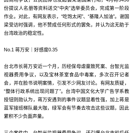
份提议人名册等资料送交“中央”选举委员会，完成第一阶段
作业。对此，有网友表示，“吃饱太闲”、“基隆人加油”。谢国
梁受访时强调，他不赞成任何形式的罢免，并认为这无助于
台湾政治的稳定性。
No.1 蒋万安｜好感度0.35
台北市长蒋万安近一个月，历经保母虐童致死案、台智光监
视器费用争议，以及宝林茶室食品中毒案，多次召开记者
会，并在脸书说明案情，引发不少网友讨论。有网友质疑，
“整体行政系统出现问题了”。台湾中国文化大学广告学系教
授钮则勋认为，蒋万安遇到的事件议题显着性强，加上蒋是
蓝军接班梯队最大咖，绿军会有节奏去攻击这些议题，因此
累积不少负面声量。
三个案件中，台智光监视器费用争议，还引爆台北市前后任