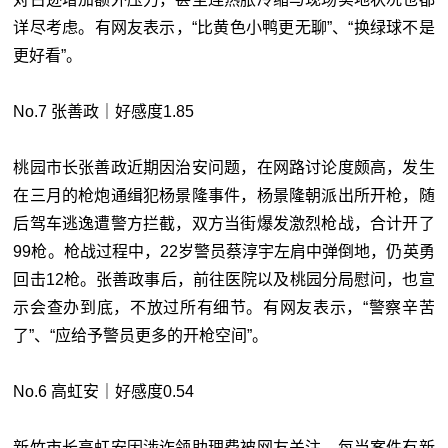
详尽考虑。有网友表示，“比黄色小鸭更无聊”、“换绿球不是
更好看”。
No.7 张善政｜好感度1.85
桃园市长张善政近期因治安问题，在网路讨论度颇高，发生
在三月的枪炮通缉犯杨景隆事件，杨景隆朝派出所开枪，随
后驾车逃逸遭警方拦截，双方当街爆发激烈枪战，合计开了
99枪。枪战过程中，22岁警员蔡淳宇左肩中弹倒地，仍英勇
回击12枪。张善政事后，前往医院以及桃园分局慰问，也宣
示会查办到底，不放过所有细节。有网友表示，“警察辛苦
了”、“应给予警员更多的开枪空间”。
No.6 高虹安｜好感度0.54
新竹市长高虹安因涉诈领助理费被网友关注，每当案件有新