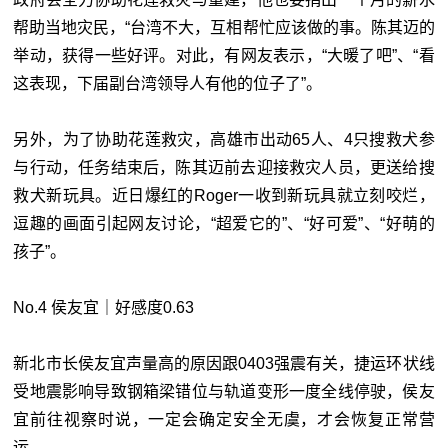
帮助当地灾民，“台湾不大，互相帮忙应该做的事。陈其迈的
举动，获得一些好评。对此，有网友表示，“大暖了吧”、“看
这表现，下届副台湾领导人有他的位子了”。
另外，为了协助花莲救灾，高雄市出动65人、4只搜救犬参
与行动，任务结束后，陈其迈前去迎接救灾人员，更送给搜
救犬新玩具。近日爆红的Roger一收到新玩具就立刻咬烂，
逗趣的画面引起网友讨论，“超爱它的”、“好可爱”、“好萌的
孩子”。
No.4 侯友宜｜好感度0.63
新北市长侯友宜声量高的原因跟0403强震有关，捷运环状线
受地震影响导致钢箱梁错位与轨道变形一度全线停驶，侯友
宜前往视察时说，一定会确定安全无虞，才会恢复正常营
运。