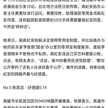
进展就会引发讨论。台北地方法院日前传唤，高虹安前办公
室主任黄惠玟进行诘问，黄惠玟称，助理请款零用金须高虹
安同意，连到超商取高铁票的10元手续费都要高虹安同意，
不然会“碎碎念”。
她表示，是高虹安拍板决定使用零用金制度，并比较高办与
她的前东家李俊俋“国会”办公室的零用金制度差异，直指李
俊俋根本不管帐也不私用，高虹安连自己买饮料都报公帐。
对此，有网友表示，“活该，谁叫你要用民进党助理”、“都在
公开审判了还有人在说侦查不公开”。案件的进展，将牵动高
虹安的网路声量与好感度。
No.5 陈其迈｜好感度0.74
高雄市长陈其迈因为0403地震声量窜高，他曾表示，高雄市
政府会全力协助花莲救灾与重建，他也要捐出一个月的薪水