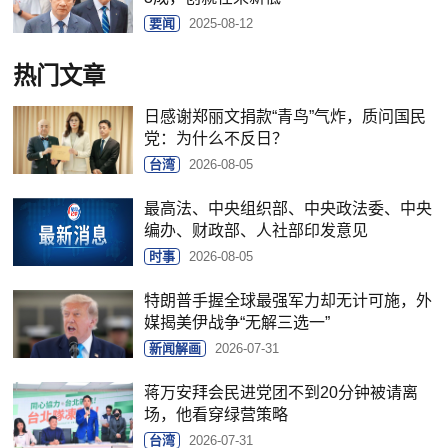
要闻
2025-08-12
热门文章
日感谢郑丽文捐款“青鸟”气炸，质问国民
党：为什么不反日？
台湾
2026-08-05
最高法、中央组织部、中央政法委、中央
编办、财政部、人社部印发意见
时事
2026-08-05
特朗普手握全球最强军力却无计可施，外
媒揭美伊战争“无解三选一”
新闻解画
2026-07-31
蒋万安拜会民进党团不到20分钟被请离
场，他看穿绿营策略
台湾
2026-07-31