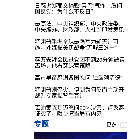
日感谢郑丽文捐款“青鸟”气炸，质问
国民党：为什么不反日？
最高法、中央组织部、中央政法委、
中央编办、财政部、人社部印发意见
特朗普手握全球最强军力却无计可
施，外媒揭美伊战争“无解三选一”
蒋万安拜会民进党团不到20分钟被请
离场，他看穿绿营策略
高市早苗感谢各国慰问“独漏赖清德”
特朗普刚停火，伊朗为何反而主动开
战？专家揭背后算计
毒油案陈其迈怒问20%决策，卢秀燕
证实了，曝台湾当局有内鬼
专题
更多