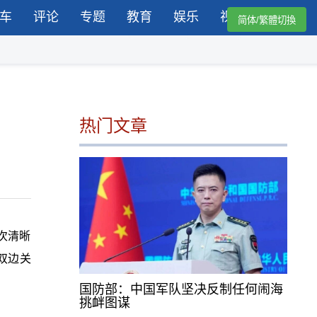
车
评论
专题
教育
娱乐
视频
简体/繁體切換
热门文章
次清晰
双边关
国防部：中国军队坚决反制任何闹海
挑衅图谋