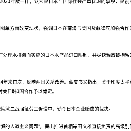
2023年版一样，认为是日本与国际社会严重忧虑的事项，是前
试图单方面改变现状，强调日本在南海与美国及菲律宾加强合作
厂处理水排海而实施的日本水产品进口限制，并尽快释放被拘留
14年来首次，反映两国关系改善。蓝皮书又指出，鉴于印度太平
对美日韩3国合作予以肯定。
法院就二战强征劳工诉讼中，勒令日本企业赔偿的裁决。
松懈的人道主义问题”，提出推进首相岸田文雄直接负责的高级别