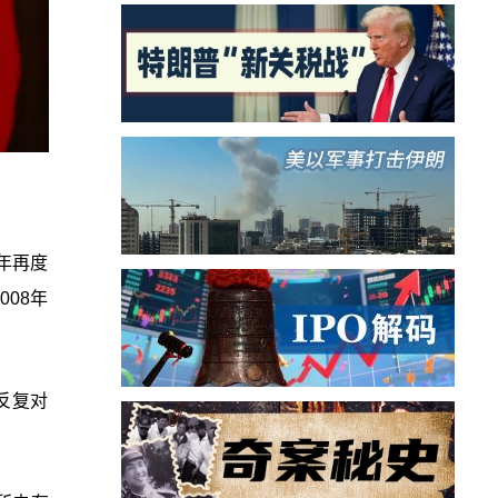
年再度
08年
反复对