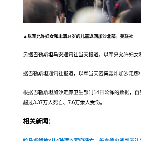
▲以军允许妇女和未满14岁的儿童返回加沙北部。美联社
另据巴勒斯坦马安通讯社当天报道，以军只允许妇女
据巴勒斯坦通讯社报道，以军当天密集轰炸加沙走廊中
根据巴勒斯坦加沙走廊卫生部门14日公佈的数据，
超过3.37万人死亡、7.6万余人受伤。
相关新闻：
哈马斯领袖3儿4孙遭以军空袭亡，矢言停火谈判不让