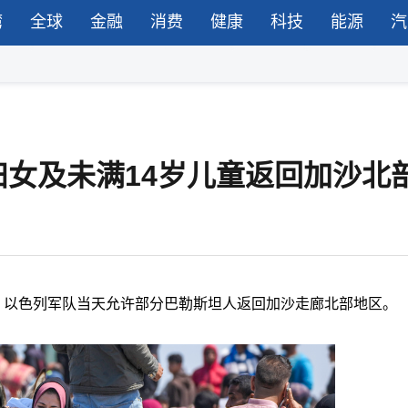
湾
全球
金融
消费
健康
科技
能源
汽
女及未满14岁儿童返回加沙北
，以色列军队当天允许部分巴勒斯坦人返回加沙走廊北部地区。