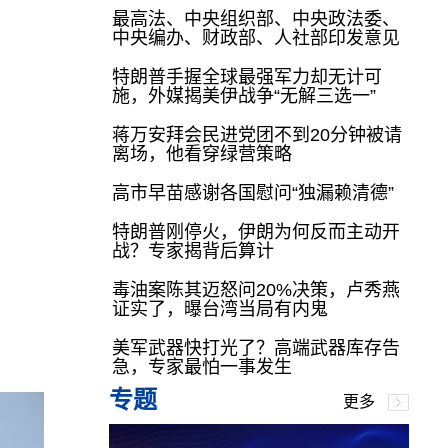
最高法、中央组织部、中央政法委、
中央编办、财政部、人社部印发意见
特朗普手握全球最强军力却无计可
施，外媒揭美伊战争“无解三选一”
蒋万安拜会民进党团不到20分钟被请
离场，他看穿绿营策略
高市早苗感谢各国慰问“独漏赖清德”
特朗普刚停火，伊朗为何反而主动开
战？专家揭背后算计
毒油案陈其迈怒问20%决策，卢秀燕
证实了，曝台湾当局有内鬼
美军武器快打光了？高端武器库存告
急，专家最怕一事发生
专题
更多