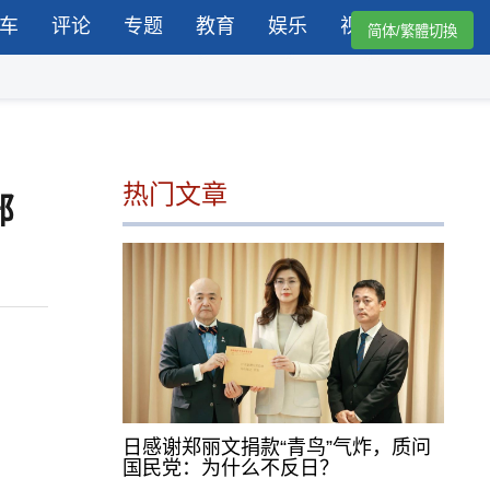
车
评论
专题
教育
娱乐
视频
简体/繁體切換
热门文章
部
日感谢郑丽文捐款“青鸟”气炸，质问
国民党：为什么不反日？