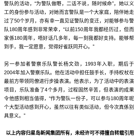
警队的活动，“为警队做嘢，二话不说，随时候命”，她以义
工的身份参与活动，对她而言警队是一个大家庭，陪伴她走
过了50个岁月，亦有幸一直见证警队的变迁，对能够参与警
队180周年感到非常荣幸，“以前150周年我都经历过，但而
家係180周年，唔好话几多年，每一刻我都好支持。能够帮
到手，我一定愿意，觉得好雀跃同开心。”
另一参加者警察乐队警长杨文劲，1993年入职，期后于
2004年加入警察乐队。他在活动中担任鼓手长，手持权杖在
最前方带领同僚进行步操表演。他表示，为了活动中的表演
项目，乐队准备了4个多月，过程固然辛苦，但表演的成果
令他感到相当值得，“作为警队一份子，可以参与180周年呢
个大型活动感到开心，虽然以往有类似活动，但今次真係别
具意义。”
以上内容归星岛新闻集团所有，未经许可不得擅自转载引用