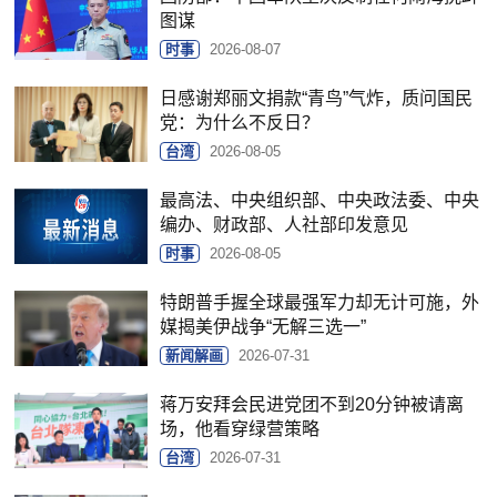
图谋
时事
2026-08-07
日感谢郑丽文捐款“青鸟”气炸，质问国民
党：为什么不反日？
台湾
2026-08-05
最高法、中央组织部、中央政法委、中央
编办、财政部、人社部印发意见
时事
2026-08-05
特朗普手握全球最强军力却无计可施，外
媒揭美伊战争“无解三选一”
新闻解画
2026-07-31
蒋万安拜会民进党团不到20分钟被请离
场，他看穿绿营策略
台湾
2026-07-31