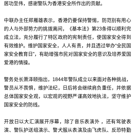
居功至伟，感谢警队为香港安全所作出的贡献。
中联办主任郑雁雄表示，香港仍要保持警惕，防范别有用心
的人与外部势力的挑拨离间，《基本法》第23条得以顺利完
成立法，充分履行了特区政府的宪制责任，使国家安全得到
有效维护。维护国家安全，人人有责，并且透过举办“全民国
家安全教育日”，有助增强市民对国家安全的意识及培养爱国
爱港的情操。
警务处长萧泽颐指出，1844年警队成立以来面对各种挑战，
警员从不畏惧，维护法纪，日后将会继续肩负重任，并依据
总体国家安全观，以宏观的视野严谨高效地执法，坚守维护
国家安全的防线。
开放日以大汇演展开序幕，除了音乐表演外 ，还有驾驶表
演、警队护送组演示、警犬服从表演及由飞虎队、反恐特勤