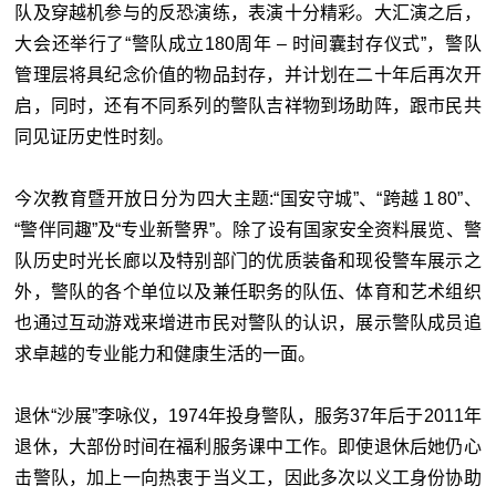
队及穿越机参与的反恐演练，表演十分精彩。大汇演之后，
大会还举行了“警队成立180周年 – 时间囊封存仪式”，警队
管理层将具纪念价值的物品封存，并计划在二十年后再次开
启，同时，还有不同系列的警队吉祥物到场助阵，跟市民共
同见证历史性时刻。
今次教育暨开放日分为四大主题:“国安守城”、“跨越１80”、
“警伴同趣”及“专业新警界”。除了设有国家安全资料展览、警
队历史时光长廊以及特别部门的优质装备和现役警车展示之
外，警队的各个单位以及兼任职务的队伍、体育和艺术组织
也通过互动游戏来增进市民对警队的认识，展示警队成员追
求卓越的专业能力和健康生活的一面。
退休“沙展”李咏仪，1974年投身警队，服务37年后于2011年
退休，大部份时间在福利服务课中工作。即使退休后她仍心
击警队，加上一向热衷于当义工，因此多次以义工身份协助