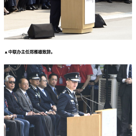
▲中联办主任郑雁雄致辞。