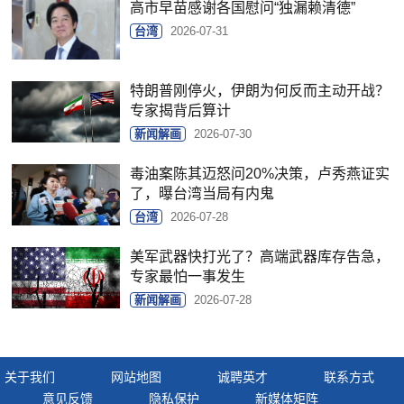
高市早苗感谢各国慰问“独漏赖清德”
台湾
2026-07-31
特朗普刚停火，伊朗为何反而主动开战？
专家揭背后算计
新闻解画
2026-07-30
毒油案陈其迈怒问20%决策，卢秀燕证实
了，曝台湾当局有内鬼
台湾
2026-07-28
美军武器快打光了？高端武器库存告急，
专家最怕一事发生
新闻解画
2026-07-28
关于我们
网站地图
诚聘英才
联系方式
意见反馈
隐私保护
新媒体矩阵