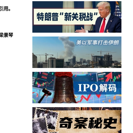
引用。
梁景琴