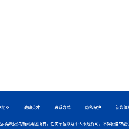
站地图
诚聘英才
联系方式
隐私保护
新媒体
站内容归星岛新闻集团所有，任何单位以及个人未经许可，不得擅自转载