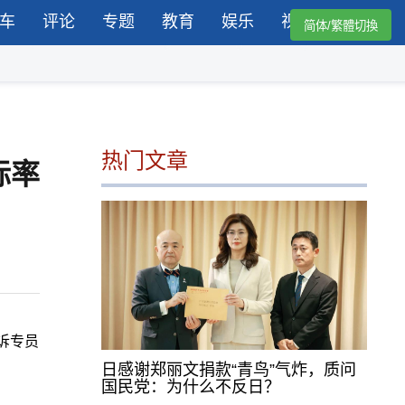
车
评论
专题
教育
娱乐
视频
简体/繁體切換
热门文章
标率
诉专员
日感谢郑丽文捐款“青鸟”气炸，质问
国民党：为什么不反日？