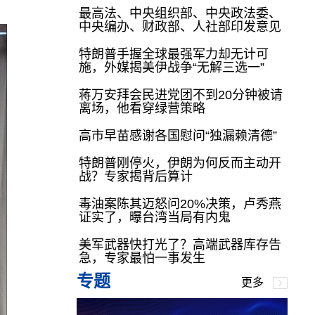
最高法、中央组织部、中央政法委、
中央编办、财政部、人社部印发意见
特朗普手握全球最强军力却无计可
施，外媒揭美伊战争“无解三选一”
蒋万安拜会民进党团不到20分钟被请
离场，他看穿绿营策略
高市早苗感谢各国慰问“独漏赖清德”
特朗普刚停火，伊朗为何反而主动开
战？专家揭背后算计
毒油案陈其迈怒问20%决策，卢秀燕
证实了，曝台湾当局有内鬼
美军武器快打光了？高端武器库存告
急，专家最怕一事发生
专题
更多