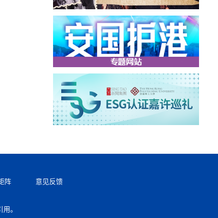
矩阵
意见反馈
引用。
返回顶部