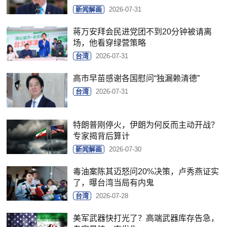
新闻解画
2026-07-31
蒋万安拜会民进党团不到20分钟被请离
场，他看穿绿营策略
台湾
2026-07-31
高市早苗感谢各国慰问“独漏赖清德”
台湾
2026-07-31
特朗普刚停火，伊朗为何反而主动开战？
专家揭背后算计
新闻解画
2026-07-30
毒油案陈其迈怒问20%决策，卢秀燕证实
了，曝台湾当局有内鬼
台湾
2026-07-28
美军武器快打光了？高端武器库存告急，