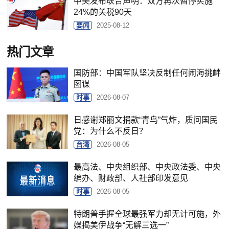
中美发布联合声明：双方再次暂停实施
24%的关税90天
要闻
2025-08-12
热门文章
国防部：中国军队坚决反制任何闹海挑衅
图谋
时事
2026-08-07
日感谢郑丽文捐款“青鸟”气炸，质问国民
党：为什么不反日？
台湾
2026-08-05
最高法、中央组织部、中央政法委、中央
编办、财政部、人社部印发意见
时事
2026-08-05
特朗普手握全球最强军力却无计可施，外
媒揭美伊战争“无解三选一”