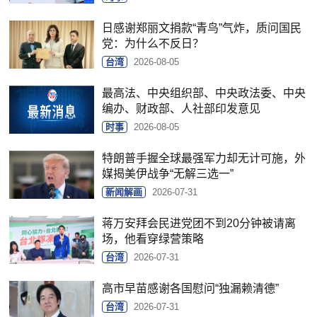
日感谢郑丽文捐款“青鸟”气炸，质问国民
党：为什么不反日？
台湾
2026-08-05
最高法、中央组织部、中央政法委、中央
编办、财政部、人社部印发意见
时事
2026-08-05
特朗普手握全球最强军力却无计可施，外
媒揭美伊战争“无解三选一”
新闻解画
2026-07-31
蒋万安拜会民进党团不到20分钟被请离
场，他看穿绿营策略
台湾
2026-07-31
高市早苗感谢各国慰问“独漏赖清德”
台湾
2026-07-31