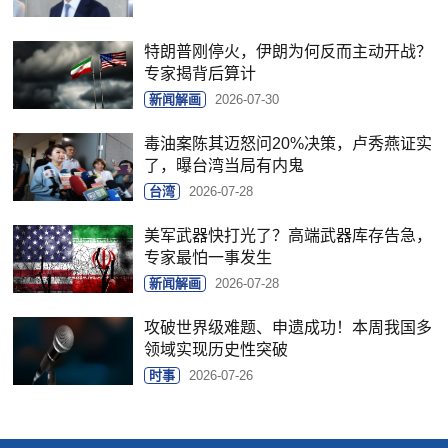
特朗普刚停火，伊朗为何反而主动开战？
专家揭背后算计
新闻解画
2026-07-30
毒油案陈其迈怒问20%决策，卢秀燕证实
了，曝台湾当局有内鬼
台湾
2026-07-28
美军武器快打光了？高端武器库存告急，
专家最怕一事发生
新闻解画
2026-07-28
攻破世界级难题、申遗成功！本周我国多
领域实现历史性突破
时事
2026-07-26