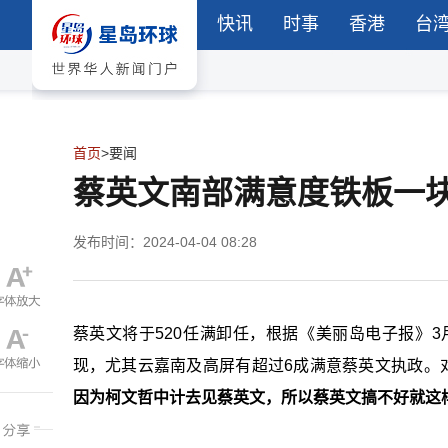
快讯
时事
香港
台
首页
>
要闻
蔡英文南部满意度铁板一
发布时间：2024-04-04 08:28
蔡英文将于520任满卸任，根据《美丽岛电子报》3
现，尤其云嘉南及高屏有超过6成满意蔡英文执政。对
因为柯文哲中计去见蔡英文，所以蔡英文搞不好就这