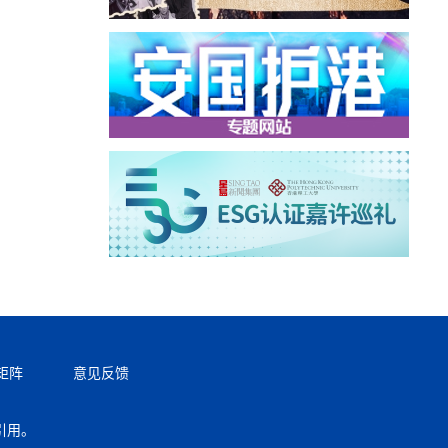
矩阵
意见反馈
引用。
返回顶部