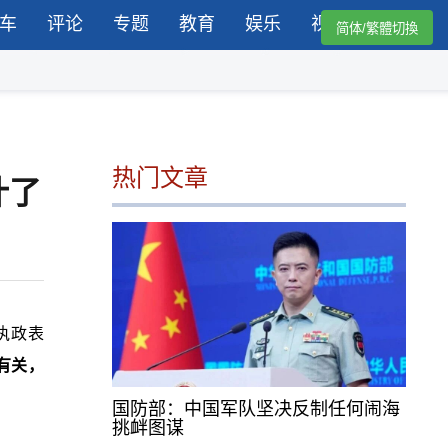
车
评论
专题
教育
娱乐
视频
简体/繁體切換
热门文章
计了
文执政表
有关，
国防部：中国军队坚决反制任何闹海
挑衅图谋