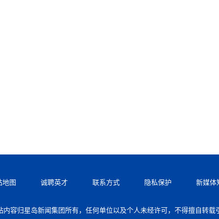
站地图
诚聘英才
联系方式
隐私保护
新媒体
站内容归星岛新闻集团所有，任何单位以及个人未经许可，不得擅自转载