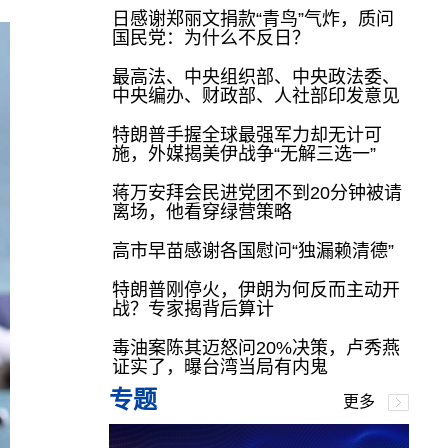
日感谢郑丽文捐款“青鸟”气炸，质问
国民党：为什么不反日？
最高法、中央组织部、中央政法委、
中央编办、财政部、人社部印发意见
特朗普手握全球最强军力却无计可
施，外媒揭美伊战争“无解三选一”
蒋万安拜会民进党团不到20分钟被请
离场，他看穿绿营策略
高市早苗感谢各国慰问“独漏赖清德”
特朗普刚停火，伊朗为何反而主动开
战？专家揭背后算计
毒油案陈其迈怒问20%决策，卢秀燕
证实了，曝台湾当局有内鬼
专题
更多