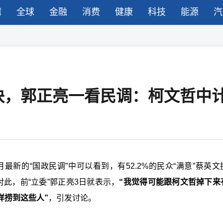
湾
全球
金融
消费
健康
科技
能源
汽
块，郭正亮一看民调：柯文哲中
月最新的“
国政民调
”中可以看到，有52.2%的民众“满意”蔡英
此，前“
立委
”郭正亮3日就表示，
“我觉得可能跟柯文哲掉下来
样捞到这些人”
，引发讨论。