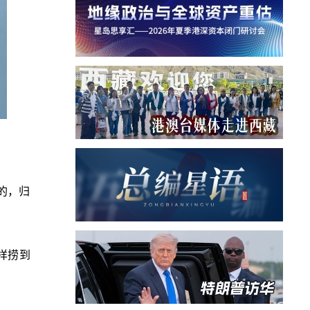
的，归
样捞到