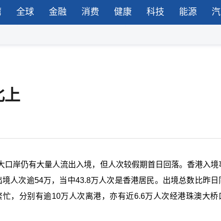
湾
全球
金融
消费
健康
科技
能源
汽
北上
大口岸仍有大量人流出入境，但人次较假期首日回落。香港入境
出境人次逾54万，当中43.8万人次是香港居民。出境总数比昨日
忙，分别有逾10万人次离港，亦有近6.6万人次经港珠澳大桥