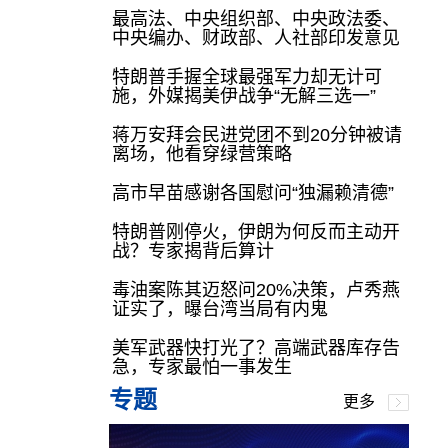
最高法、中央组织部、中央政法委、
中央编办、财政部、人社部印发意见
特朗普手握全球最强军力却无计可
施，外媒揭美伊战争“无解三选一”
蒋万安拜会民进党团不到20分钟被请
离场，他看穿绿营策略
高市早苗感谢各国慰问“独漏赖清德”
特朗普刚停火，伊朗为何反而主动开
战？专家揭背后算计
毒油案陈其迈怒问20%决策，卢秀燕
证实了，曝台湾当局有内鬼
美军武器快打光了？高端武器库存告
急，专家最怕一事发生
专题
更多