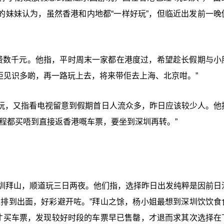
的妹妹认为，虽然香港和内地都“一样好玩”，但临近出发前一晚
费数千元。他指，平时周末一家都在港度过，希望趁长假期与小
佢见识多啲，再一路玩上去，将来带佢去上海、北京咁。”
玩，又指看电视留意到假期首日人流众多，昨日应该较少人。他
程都买唔到直接返香港嘅车票，要坐到深圳再转。”
深圳拜山，顺道玩三日两夜。他们指，选择昨日出发纯粹是因前日
龙排到出面，好彩避开咗。”拜山之馀，杨小姐最想到深圳饮饮食
日才买车票，发现较好时段的车票早已售罄，才退而求其次选择在