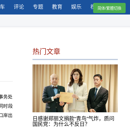
车
评论
专题
教育
娱乐
视频
简体/繁體切換
热门文章
事务处
同时段
口岸出
日感谢郑丽文捐款“青鸟”气炸，质问
国民党：为什么不反日？