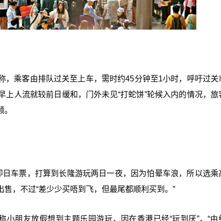
称，乘客由排队过关至上车，需时约45分钟至1小时，呼吁过关
早上人流就较前日缓和，门外未见“打蛇饼”轮候入内的情况，旅
顺。
即日车票，打算到长隆游玩两日一夜，因为怕晕车浪，所以选乘
售，不过“差少少买唔到飞，但最尾都顺利买到。”
称小朋友放假想到主题乐园游玩，因在香港已经“玩到厌”，“由