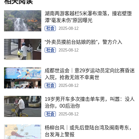
相关阅读
湖南两游客越栏5米瀑布滑落，撞岩壁堕
潭“毫发未伤”原因曝光
社会
2025-08-12
“外卖员摸前台姑娘的脸”，警方介入
社会
2025-08-12
成都世运会｜意29岁运动员定向比赛昏迷
入院，抢救无效不幸离世
社会
2025-08-12
19岁男开车多次撞击单车男，叫嚣：没人
治你，00后治你
社会
2025-08-12
杨柳台风｜或先后登陆台湾及闽南粤东，
台发海上警报