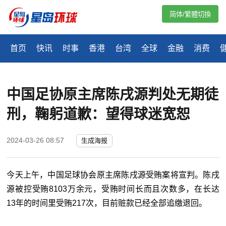
简体/繁體切換
首页
快讯
时事
香港
台湾
全球
金融
消费
中国足协原主席陈戌源判处无期徒
刑，鞠躬道歉：望得球迷宽恕
2024-03-26 08:57
生成海报
今天上午，中国足球协会原主席陈戌源受贿案将宣判。陈戌
源被控受贿8103万余元，受贿时间长而且次数多，在长达
13年的时间里受贿217次，目前赃款已经全部追缴退回。