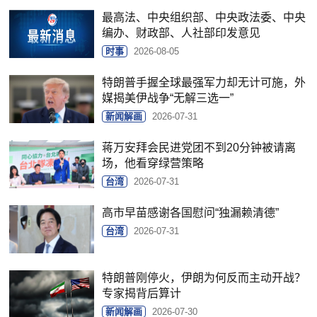
最高法、中央组织部、中央政法委、中央
编办、财政部、人社部印发意见
时事
2026-08-05
特朗普手握全球最强军力却无计可施，外
媒揭美伊战争“无解三选一”
新闻解画
2026-07-31
蒋万安拜会民进党团不到20分钟被请离
场，他看穿绿营策略
台湾
2026-07-31
高市早苗感谢各国慰问“独漏赖清德”
台湾
2026-07-31
特朗普刚停火，伊朗为何反而主动开战？
专家揭背后算计
新闻解画
2026-07-30