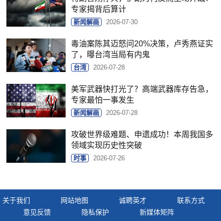
专家揭背后算计
新闻解画
2026-07-30
毒油案陈其迈怒问20%决策，卢秀燕证实
了，曝台湾当局有内鬼
台湾
2026-07-28
美军武器快打光了？高端武器库存告急，
专家最怕一事发生
新闻解画
2026-07-28
攻破世界级难题、申遗成功！本周我国多
领域实现历史性突破
时事
2026-07-26
关于我们
网站地图
诚聘英才
联系方式
意见反馈
隐私保护
新媒体矩阵