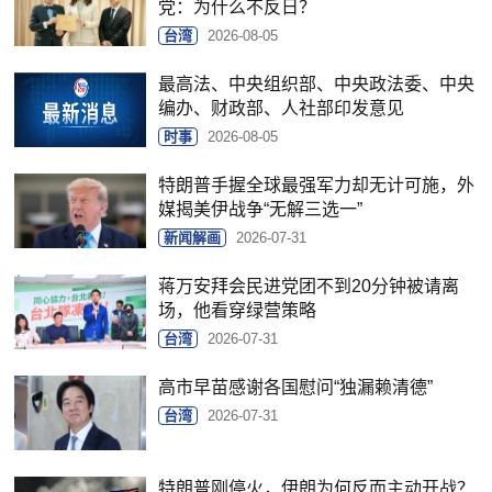
党：为什么不反日？
台湾
2026-08-05
最高法、中央组织部、中央政法委、中央
编办、财政部、人社部印发意见
时事
2026-08-05
特朗普手握全球最强军力却无计可施，外
媒揭美伊战争“无解三选一”
新闻解画
2026-07-31
蒋万安拜会民进党团不到20分钟被请离
场，他看穿绿营策略
台湾
2026-07-31
高市早苗感谢各国慰问“独漏赖清德”
台湾
2026-07-31
特朗普刚停火，伊朗为何反而主动开战？