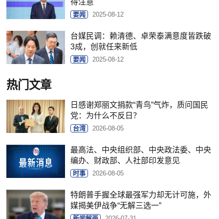
得注意
要闻
2025-08-12
台媒民调：赖清德、卓荣泰满意度皆跌破
3成，创就任来新低
要闻
2025-08-12
热门文章
日感谢郑丽文捐款“青鸟”气炸，质问国民
党：为什么不反日？
台湾
2026-08-05
最高法、中央组织部、中央政法委、中央
编办、财政部、人社部印发意见
时事
2026-08-05
特朗普手握全球最强军力却无计可施，外
媒揭美伊战争“无解三选一”
新闻解画
2026-07-31