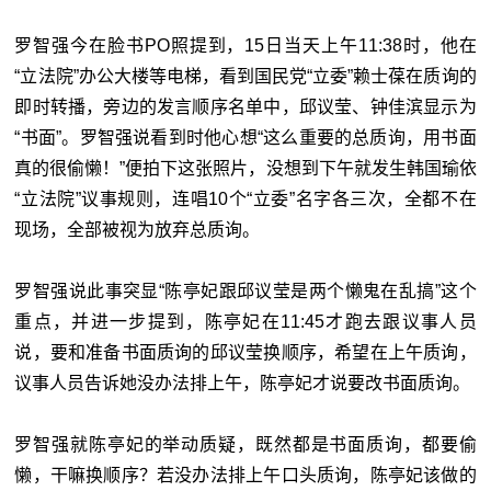
罗智强今在脸书PO照提到，15日当天上午11:38时，他在
“立法院”办公大楼等电梯，看到国民党“立委”赖士葆在质询的
即时转播，旁边的发言顺序名单中，邱议莹、钟佳滨显示为
“书面”。罗智强说看到时他心想“这么重要的总质询，用书面
真的很偷懒！”便拍下这张照片，没想到下午就发生韩国瑜依
“立法院”议事规则，连唱10个“立委”名字各三次，全都不在
现场，全部被视为放弃总质询。
罗智强说此事突显“陈亭妃跟邱议莹是两个懒鬼在乱搞”这个
重点，并进一步提到，陈亭妃在11:45才跑去跟议事人员
说，要和准备书面质询的邱议莹换顺序，希望在上午质询，
议事人员告诉她没办法排上午，陈亭妃才说要改书面质询。
罗智强就陈亭妃的举动质疑，既然都是书面质询，都要偷
懒，干嘛换顺序？若没办法排上午口头质询，陈亭妃该做的