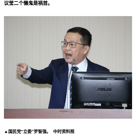
议莹二个懒鬼是祸首。
▲国民党“立委”罗智强。 中时资料照