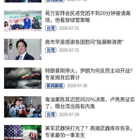
蒋万安拜会民进党团不到20分钟被请离
场，他看穿绿营策略
台湾
2026-07-31
高市早苗感谢各国慰问“独漏赖清德”
台湾
2026-07-31
特朗普刚停火，伊朗为何反而主动开战？
专家揭背后算计
新闻解画
2026-07-30
毒油案陈其迈怒问20%决策，卢秀燕证实
了，曝台湾当局有内鬼
台湾
2026-07-28
美军武器快打光了？高端武器库存告急，
专家最怕一事发生