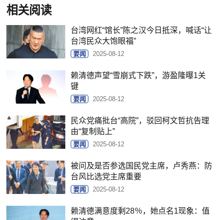
相关阅读
台湾网红“馆长”陈之汉今日抵深，喊话“让
台湾民众大饱眼福”
要闻
2025-08-12
赖清德声望“雪崩式下跌”，游盈隆曝1关
键
要闻
2025-08-12
民众党痛批台“高院”，驳回柯文哲抗告理
由“复制贴上”
要闻
2025-08-12
被问及是否参选国民党主席，卢秀燕：防
台风比选党主席重要
要闻
2025-08-12
赖清德满意度剩28％，她点名1现象：值