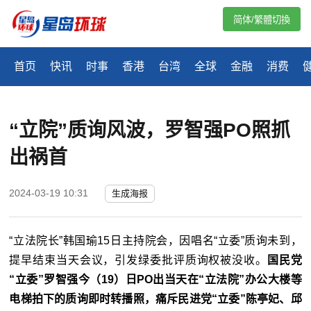
简体/繁體切換
首页
快讯
时事
香港
台湾
全球
金融
消费
“立院”质询风波，罗智强PO照抓
出祸首
2024-03-19 10:31
生成海报
“立法院长”韩国瑜15日主持院会，因唱名“立委”质询未到，
提早结束当天会议，引发绿委批评质询权被没收。
国民党
“立委”罗智强今（19）日PO出当天在“立法院”办公大楼等
电梯拍下的质询即时转播照，痛斥民进党“立委”陈亭妃、邱