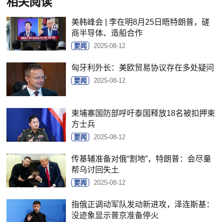
相关阅读
美韩峰会 | 李在明8月25日晤特朗普，磋
商半导体、造船合作
要闻
2025-08-12
匈牙利外长：美欧贸易协议存在多处疑问
要闻
2025-08-12
柬埔寨国防部呼吁泰国释放18名被扣押柬
方士兵
要闻
2025-08-12
传基辅准备对俄“割地”，特朗普：会尽量
帮乌讨回失土
要闻
2025-08-12
指俄正调动军队发动新进攻，泽连斯基：
没迹象显示普京准备停火