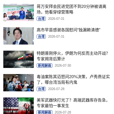
蒋万安拜会民进党团不到20分钟被请离
场，他看穿绿营策略
台湾
2026-07-31
高市早苗感谢各国慰问“独漏赖清德”
台湾
2026-07-31
特朗普刚停火，伊朗为何反而主动开战？
专家揭背后算计
新闻解画
2026-07-30
毒油案陈其迈怒问20%决策，卢秀燕证实
了，曝台湾当局有内鬼
台湾
2026-07-28
美军武器快打光了？高端武器库存告急，
专家最怕一事发生
新闻解画
2026-07-28