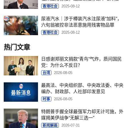
香港社会
2025-08-12
尿液汽水｜涉于樽装汽水注尿液“加料”，
六旬翁被控非法恶意施用残害物品罪
香港社会
2025-08-12
热门文章
日感谢郑丽文捐款“青鸟”气炸，质问国民
党：为什么不反日？
台湾
2026-08-05
最高法、中央组织部、中央政法委、中央
编办、财政部、人社部印发意见
时事
2026-08-05
特朗普手握全球最强军力却无计可施，外
媒揭美伊战争“无解三选一”
新闻解画
2026-07-31