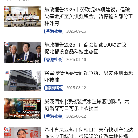
施政报告2025｜劳联提45项建议，倡破
欠基金扩至欠供强积金，暂停输入部分工
种外劳
香港社会
2025-09-16
施政报告2025 | 厂商会提逾100项建议，
促北都设食品科技生态圈
香港社会
2025-09-16
将军澳情侣感情问题争执，男友涉刑事恐
吓被捕
香港社会
2025-08-12
尿液汽水│涉瓶装汽水注尿液“加料”，六
旬翁穿可口可乐上衣提堂
香港社会
2025-08-12
基孔肯尼亚热︱何栢良：未有快测产品达
临床应用标准，或延误治疗致本地传播