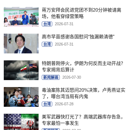
蒋万安拜会民进党团不到20分钟被请离
场，他看穿绿营策略
台湾
2026-07-31
高市早苗感谢各国慰问“独漏赖清德”
台湾
2026-07-31
特朗普刚停火，伊朗为何反而主动开战？
专家揭背后算计
新闻解画
2026-07-30
毒油案陈其迈怒问20%决策，卢秀燕证实
了，曝台湾当局有内鬼
台湾
2026-07-28
美军武器快打光了？高端武器库存告急，
专家最怕一事发生