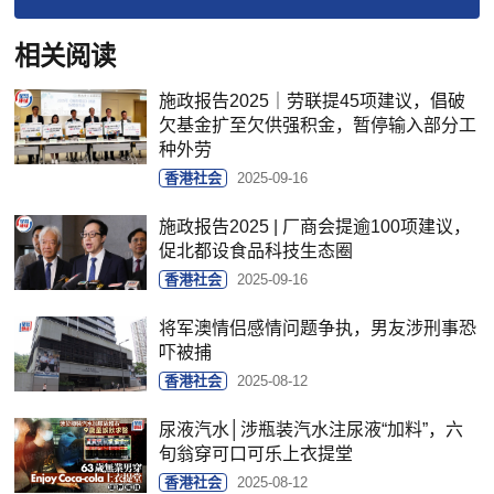
相关阅读
施政报告2025｜劳联提45项建议，倡破
欠基金扩至欠供强积金，暂停输入部分工
种外劳
香港社会
2025-09-16
施政报告2025 | 厂商会提逾100项建议，
促北都设食品科技生态圈
香港社会
2025-09-16
将军澳情侣感情问题争执，男友涉刑事恐
吓被捕
香港社会
2025-08-12
尿液汽水│涉瓶装汽水注尿液“加料”，六
旬翁穿可口可乐上衣提堂
香港社会
2025-08-12