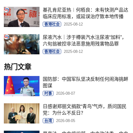
基孔肯尼亚热︱何栢良：未有快测产品达
临床应用标准，或延误治疗致本地传播
香港社会
2025-08-12
尿液汽水｜涉于樽装汽水注尿液“加料”，
六旬翁被控非法恶意施用残害物品罪
香港社会
2025-08-12
热门文章
国防部：中国军队坚决反制任何闹海挑衅
图谋
时事
2026-08-07
日感谢郑丽文捐款“青鸟”气炸，质问国民
党：为什么不反日？
台湾
2026-08-05