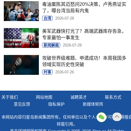
毒油案陈其迈怒问20%决策，卢秀燕证实
了，曝台湾当局有内鬼
台湾
2026-07-28
美军武器快打光了？高端武器库存告急，
专家最怕一事发生
新闻解画
2026-07-28
攻破世界级难题、申遗成功！本周我国多
领域实现历史性突破
时事
2026-07-26
关于我们
网站地图
诚聘英才
联系方式
意见反馈
隐私保护
新媒体矩阵
本网站内容归星岛新闻集团所有，任何单位以及个人未经许可，不得擅
返回
转载引用。
顶部