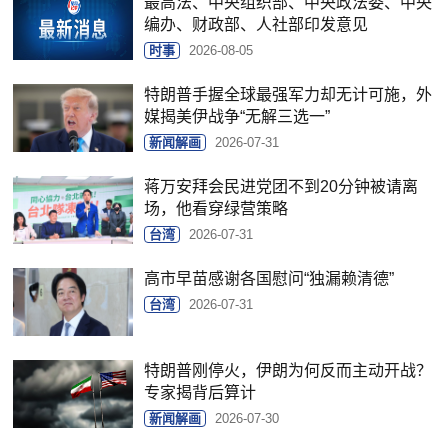
最高法、中央组织部、中央政法委、中央
编办、财政部、人社部印发意见
时事
2026-08-05
特朗普手握全球最强军力却无计可施，外
媒揭美伊战争“无解三选一”
新闻解画
2026-07-31
蒋万安拜会民进党团不到20分钟被请离
场，他看穿绿营策略
台湾
2026-07-31
高市早苗感谢各国慰问“独漏赖清德”
台湾
2026-07-31
特朗普刚停火，伊朗为何反而主动开战？
专家揭背后算计
新闻解画
2026-07-30