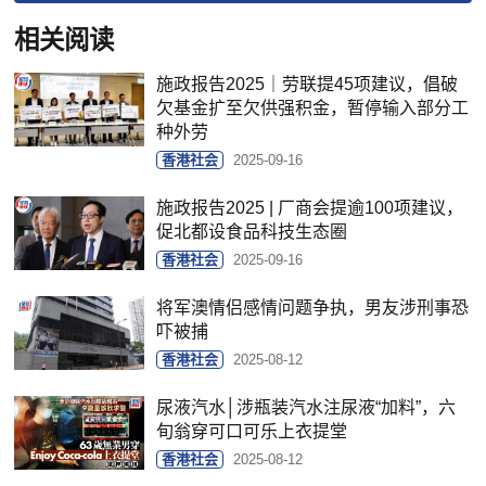
相关阅读
施政报告2025｜劳联提45项建议，倡破
欠基金扩至欠供强积金，暂停输入部分工
种外劳
香港社会
2025-09-16
施政报告2025 | 厂商会提逾100项建议，
促北都设食品科技生态圈
香港社会
2025-09-16
将军澳情侣感情问题争执，男友涉刑事恐
吓被捕
香港社会
2025-08-12
尿液汽水│涉瓶装汽水注尿液“加料”，六
旬翁穿可口可乐上衣提堂
香港社会
2025-08-12