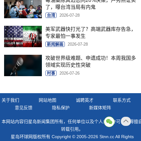
毒油案陈其迈怒问20%决策，卢秀燕证实
了，曝台湾当局有内鬼
台湾
2026-07-28
美军武器快打光了？高端武器库存告急，
专家最怕一事发生
新闻解画
2026-07-28
攻破世界级难题、申遗成功！本周我国多
领域实现历史性突破
时事
2026-07-26
关于我们
网站地图
诚聘英才
联系方式
意见反馈
隐私保护
新媒体矩阵
本网站内容归星岛新闻集团所有，任何单位以及个人未经许可，不得擅
返回
转载引用。
顶部
星岛环球网版权所有 Copyright © 2005-2026 Stnn.cc All Rights