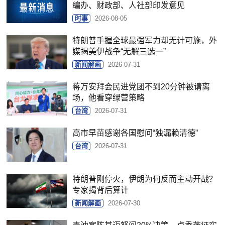
编办、财政部、人社部印发意见
时事
2026-08-05
特朗普手握全球最强军力却无计可施，外
媒揭美伊战争“无解三选一”
新闻解画
2026-07-31
蒋万安拜会民进党团不到20分钟被请离
场，他看穿绿营策略
台湾
2026-07-31
高市早苗感谢各国慰问“独漏赖清德”
台湾
2026-07-31
特朗普刚停火，伊朗为何反而主动开战？
专家揭背后算计
新闻解画
2026-07-30