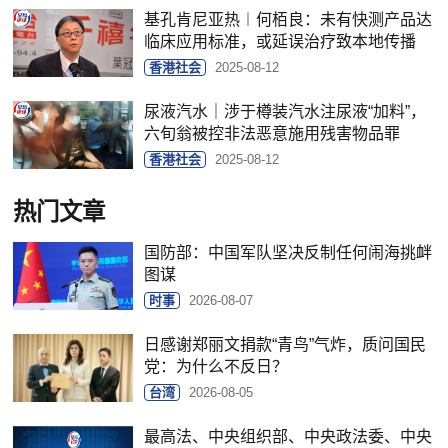
基孔肯尼亚热︱何栢良：未有快测产品达
临床应用标准，或延误治疗致本地传播
香港社会
2025-08-12
尿液汽水｜涉于樽装汽水注尿液“加料”，
六旬翁被控非法恶意施用残害物品罪
香港社会
2025-08-12
热门文章
国防部：中国军队坚决反制任何闹海挑衅
图谋
时事
2026-08-07
日感谢郑丽文捐款“青鸟”气炸，质问国民
党：为什么不反日？
台湾
2026-08-05
最高法、中央组织部、中央政法委、中央