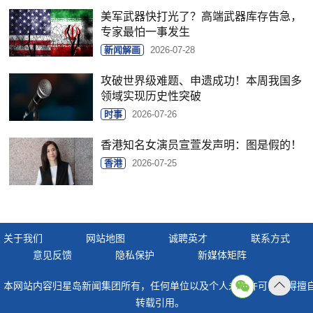
美军武器快打光了？高端武器库存告急，
专家最怕一事发生
新闻解画
2026-07-28
攻破世界级难题、申遗成功！本周我国多
领域实现历史性突破
时事
2026-07-26
香港知名女演员宣萱发声明：图是假的！
香港
2026-07-25
关于我们
网站地图
诚聘英才
联系方式
意见反馈
隐私保护
新媒体矩阵
本网站内容归星岛新闻集团所有，任何单位以及个人未经许可，不得擅
返回
转载引用。