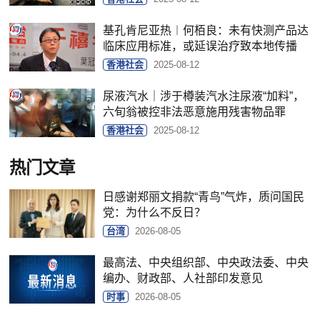
基孔肯尼亚热︱何栢良：未有快测产品达
临床应用标准，或延误治疗致本地传播
香港社会
2025-08-12
尿液汽水｜涉于樽装汽水注尿液“加料”，
六旬翁被控非法恶意施用残害物品罪
香港社会
2025-08-12
热门文章
日感谢郑丽文捐款“青鸟”气炸，质问国民
党：为什么不反日？
台湾
2026-08-05
最高法、中央组织部、中央政法委、中央
编办、财政部、人社部印发意见
时事
2026-08-05