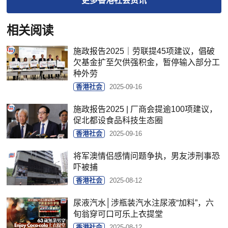
更多
香港社会
资讯
相关阅读
施政报告2025｜劳联提45项建议，倡破
欠基金扩至欠供强积金，暂停输入部分工
种外劳
香港社会
2025-09-16
施政报告2025 | 厂商会提逾100项建议，
促北都设食品科技生态圈
香港社会
2025-09-16
将军澳情侣感情问题争执，男友涉刑事恐
吓被捕
香港社会
2025-08-12
尿液汽水│涉瓶装汽水注尿液“加料”，六
旬翁穿可口可乐上衣提堂
香港社会
2025-08-12