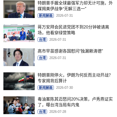
特朗普手握全球最强军力却无计可施，外
媒揭美伊战争“无解三选一”
新闻解画
2026-07-31
蒋万安拜会民进党团不到20分钟被请离
场，他看穿绿营策略
台湾
2026-07-31
高市早苗感谢各国慰问“独漏赖清德”
台湾
2026-07-31
特朗普刚停火，伊朗为何反而主动开战？
专家揭背后算计
新闻解画
2026-07-30
毒油案陈其迈怒问20%决策，卢秀燕证实
了，曝台湾当局有内鬼
台湾
2026-07-28