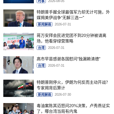
时事
2026-08-05
特朗普手握全球最强军力却无计可施，外
媒揭美伊战争“无解三选一”
新闻解画
2026-07-31
蒋万安拜会民进党团不到20分钟被请离
场，他看穿绿营策略
台湾
2026-07-31
高市早苗感谢各国慰问“独漏赖清德”
台湾
2026-07-31
特朗普刚停火，伊朗为何反而主动开战？
专家揭背后算计
新闻解画
2026-07-30
毒油案陈其迈怒问20%决策，卢秀燕证实
了，曝台湾当局有内鬼