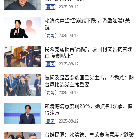
要闻
2025-08-12
赖清德声望“雪崩式下跌”，游盈隆曝1关
键
要闻
2025-08-12
民众党痛批台“高院”，驳回柯文哲抗告理
由“复制贴上”
要闻
2025-08-12
被问及是否参选国民党主席，卢秀燕：防
台风比选党主席重要
要闻
2025-08-12
赖清德满意度剩28％，她点名1现象：值
得注意
要闻
2025-08-12
台媒民调：赖清德、卓荣泰满意度皆跌破