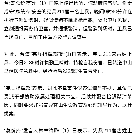
台湾“总统府”昨
（1）日晚上传出枪响，惊动府院高层。负责
戍守
“总统府”
安全的宪兵211营一名上兵，晚间9时40分许在
执行卫哨勤务时，疑似情绪不稳举枪自戕，隔邻卫兵见状，
立刻通报蔡办侍卫室，并通报警消，但警消到场时，卫兵已
当场身亡，目前正由军方及警方调查中。
对此，台湾“
宪兵指挥部
”昨(1)日表示，宪兵211营古姓上
兵，今日2136时许执勤卫哨时，持枪自我伤害，已转送中山
马偕医院急救中，经抢救后2225医生宣告死亡。
“
宪兵指挥部
”表示，对此不幸事件深表遗憾与不捨，单位已
责派干部协助家属处理相关事宜，后续并配合检调釐清肇
因；同时要求加强宣导尊重生命教育及心理辅导作为，以杜
类案。
“总统府”发言人林聿禅昨（1）日表示，宪兵211营古姓上