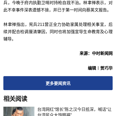
兵，今晚于府内执勤卫哨时持枪自戕不治。林聿禅表示，对
此不幸事件深表遗憾不捨，并已于第一时间向蔡英文报告。
林聿禅指出，宪兵211营正全力协助家属处理相关事宜，后
续并配合检调厘清肇因，同时也将加强宣导生命教育及心理
辅导。
来源：中时新闻网
编辑︱贺巧华
更多
要闻
资讯
相关阅读
台湾网红“馆长”陈之汉今日抵深，喊话“让
台湾民众大饱眼福”