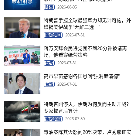
时事
2026-08-05
特朗普手握全球最强军力却无计可施，外
媒揭美伊战争“无解三选一”
新闻解画
2026-07-31
蒋万安拜会民进党团不到20分钟被请离
场，他看穿绿营策略
台湾
2026-07-31
高市早苗感谢各国慰问“独漏赖清德”
台湾
2026-07-31
特朗普刚停火，伊朗为何反而主动开战？
专家揭背后算计
新闻解画
2026-07-30
毒油案陈其迈怒问20%决策，卢秀燕证实