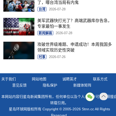
了，曝台湾当局有内鬼
台湾
2026-07-28
美军武器快打光了？高端武器库存告急，
专家最怕一事发生
新闻解画
2026-07-28
攻破世界级难题、申遗成功！本周我国多
领域实现历史性突破
时事
2026-07-26
关于我们
网站地图
诚聘英才
联系方式
意见反馈
隐私保护
新媒体矩阵
本网站内容归星岛新闻集团所有，任何单位以及个人未经许可，不得擅
返回
转载引用。
顶部
星岛环球网版权所有 Copyright © 2005-2026 Stnn.cc All Rights
Reserved.