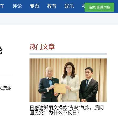
车
评论
专题
教育
娱乐
视频
简体/繁體切換
热门文章
轮
免费派
日感谢郑丽文捐款“青鸟”气炸，质问
国民党：为什么不反日？