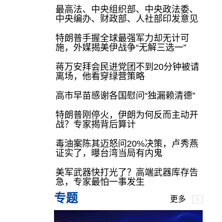
最高法、中央组织部、中央政法委、
中央编办、财政部、人社部印发意见
特朗普手握全球最强军力却无计可
施，外媒揭美伊战争“无解三选一”
蒋万安拜会民进党团不到20分钟被请
离场，他看穿绿营策略
高市早苗感谢各国慰问“独漏赖清德”
特朗普刚停火，伊朗为何反而主动开
战？专家揭背后算计
毒油案陈其迈怒问20%决策，卢秀燕
证实了，曝台湾当局有内鬼
美军武器快打光了？高端武器库存告
急，专家最怕一事发生
专题
更多