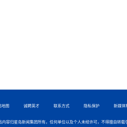
站地图
诚聘英才
联系方式
隐私保护
新媒体
站内容归星岛新闻集团所有，任何单位以及个人未经许可，不得擅自转载