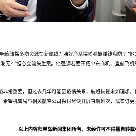
咪应该摆多啲资源在新航线？唔好净系摆晒喺最赚钱嗰啲 ？”他
香港无？”担心会流失生意。他强调若要开拓中东商机，直航飞机
络非常重要，但过去几年可能因疫情关系，航班恢复未如理想，
，希望机管局与相关航空公司探讨尽快开展直航班次，或签订更
以上内容归星岛新闻集团所有，未经许可不得擅自转载