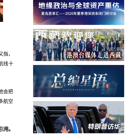
又指，
航线十
他会把
多航空
引用。