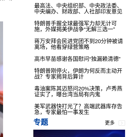
最高法、中央组织部、中央政法委、
中央编办、财政部、人社部印发意见
特朗普手握全球最强军力却无计可
施，外媒揭美伊战争“无解三选一”
蒋万安拜会民进党团不到20分钟被请
离场，他看穿绿营策略
高市早苗感谢各国慰问“独漏赖清德”
特朗普刚停火，伊朗为何反而主动开
战？专家揭背后算计
毒油案陈其迈怒问20%决策，卢秀燕
证实了，曝台湾当局有内鬼
美军武器快打光了？高端武器库存告
急，专家最怕一事发生
专题
更多