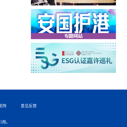
矩阵
意见反馈
引用。
返回顶部