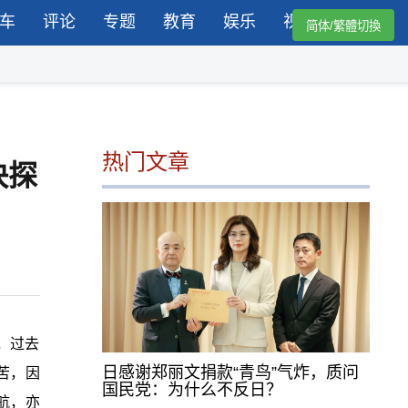
车
评论
专题
教育
娱乐
视频
简体/繁體切換
热门文章
快探
，过去
日感谢郑丽文捐款“青鸟”气炸，质问
苦，因
国民党：为什么不反日？
航，亦