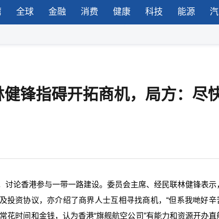
湾
全球
金融
消费
健康
科技
能源
汽
林健锋指碍开拓商机，局方：尽
会，讨论香港参与一带一路建设。委员会主席、经民联林健锋表示
及投资协议，亦介绍了商界人士互相寻找商机，“但系我哋好辛
常花时间和金钱，认为香港“旗舰航空公司”有能力和资源开办直