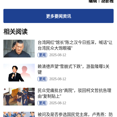
编辑︱胡影雅
更多
要闻
资讯
相关阅读
台湾网红“馆长”陈之汉今日抵深，喊话“让
台湾民众大饱眼福”
要闻
2025-08-12
赖清德声望“雪崩式下跌”，游盈隆曝1关
键
要闻
2025-08-12
民众党痛批台“高院”，驳回柯文哲抗告理
由“复制贴上”
要闻
2025-08-12
被问及是否参选国民党主席，卢秀燕：防