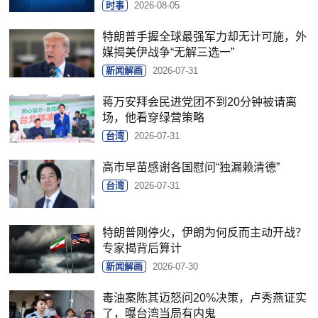
时事
2026-08-05
特朗普手握全球最强军力却无计可施，外
媒揭美伊战争“无解三选一”
新闻解画
2026-07-31
蒋万安拜会民进党团不到20分钟被请离
场，他看穿绿营策略
台湾
2026-07-31
高市早苗感谢各国慰问“独漏赖清德”
台湾
2026-07-31
特朗普刚停火，伊朗为何反而主动开战？
专家揭背后算计
新闻解画
2026-07-30
毒油案陈其迈怒问20%决策，卢秀燕证实
了，曝台湾当局有内鬼