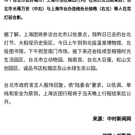
16个台北市友好城市，上海市也在展出行列。在点灯仪式结束后，台
北市长蒋万安（中右）与上海市台办连络处长徐皓（右五）等人在花
灯前合影。
据了解，上海团将参访台北市12处景点，除昨日已去的台北
灯节、大稻埕历史街区，今日上午则到北投温泉博物馆、北
投图书馆，下午则至南门市场，接下来还会陆续至榕锦时光
生活园区、台北市立动物园、指南宫、台北大巨蛋、松山文
创园区、诚品书店松烟店及山水绿生态公园。
台北市政府发言人殷玮回复，依“
陆委会
”要求，以低调、单
纯和安全为原则，上海访团行程将于当天晚上行程结束后公
开。
来源：中时新闻网