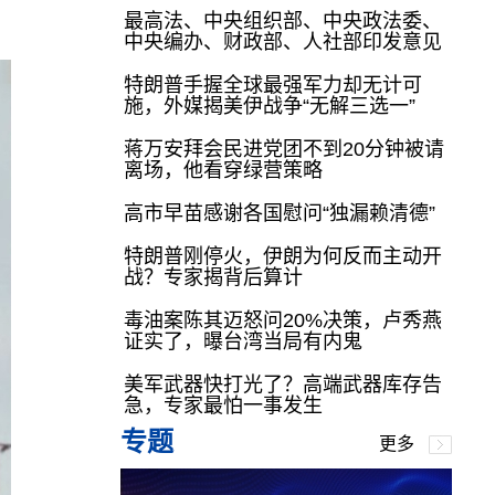
最高法、中央组织部、中央政法委、
中央编办、财政部、人社部印发意见
特朗普手握全球最强军力却无计可
施，外媒揭美伊战争“无解三选一”
蒋万安拜会民进党团不到20分钟被请
离场，他看穿绿营策略
高市早苗感谢各国慰问“独漏赖清德”
特朗普刚停火，伊朗为何反而主动开
战？专家揭背后算计
毒油案陈其迈怒问20%决策，卢秀燕
证实了，曝台湾当局有内鬼
美军武器快打光了？高端武器库存告
急，专家最怕一事发生
专题
更多