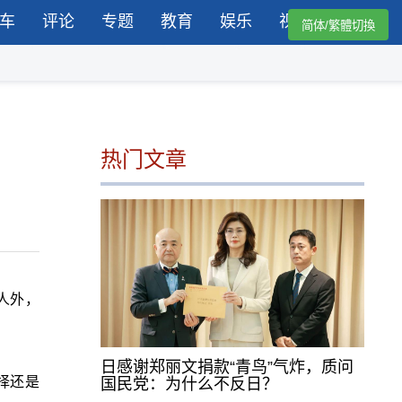
车
评论
专题
教育
娱乐
视频
简体/繁體切換
热门文章
人外，
日感谢郑丽文捐款“青鸟”气炸，质问
择还是
国民党：为什么不反日？