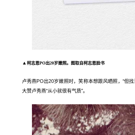
▲
柯志恩PO出20岁嫩照。图取自柯志恩脸书
卢秀燕PO出20岁嫩照时，笑称本想跟风晒照，“但
大赞卢秀燕“从小就很有气质”。