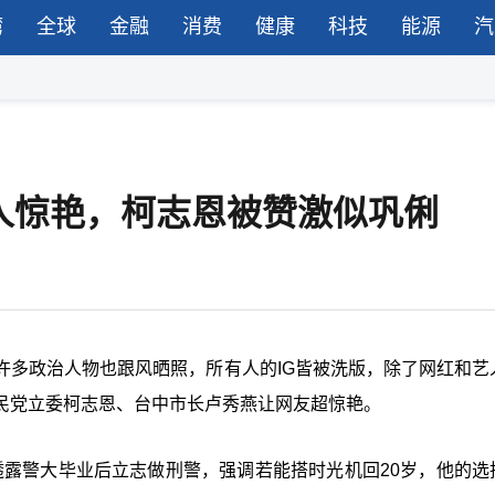
湾
全球
金融
消费
健康
科技
能源
汽
人惊艳，柯志恩被赞激似巩俐
，许多政治人物也跟风晒照，所有人的
IG
皆被洗版，除了网红和艺
民党立委柯志恩、台中市长卢秀燕让网友超惊艳。
透露警大毕业后立志做刑警，强调若能搭时光机回20岁，他的选