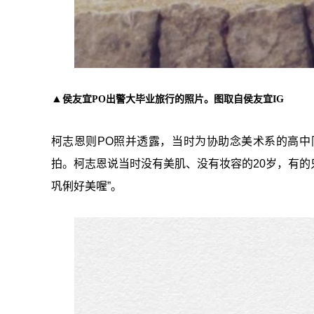
▲
侯友宜PO出警大毕业旅行的照片。图取自侯友宜IG
柯志恩则
PO
照并透露，当时为协助念美术系的高中
拍。柯志恩说当时没有美肌、没有妆容的
20
岁，有的
巩俐好美喔”。