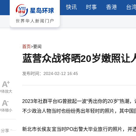
快讯
时事
香港
台
首页
>
要闻
蓝营众战将晒20岁嫩照让
发布时间：2024-02-12 16:45
2023
年社群平台
IG
曾掀起一波“秀出你的
20
岁”热潮
不少政治人物当时也纷纷秀出年轻时的照片，其中国
新北市长侯友宜当时PO出警大毕业旅行的照片，并