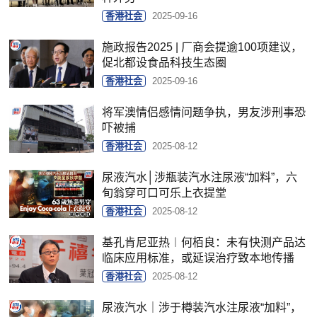
香港社会
2025-09-16
施政报告2025 | 厂商会提逾100项建议，
促北都设食品科技生态圈
香港社会
2025-09-16
将军澳情侣感情问题争执，男友涉刑事恐
吓被捕
香港社会
2025-08-12
尿液汽水│涉瓶装汽水注尿液“加料”，六
旬翁穿可口可乐上衣提堂
香港社会
2025-08-12
基孔肯尼亚热︱何栢良：未有快测产品达
临床应用标准，或延误治疗致本地传播
香港社会
2025-08-12
尿液汽水｜涉于樽装汽水注尿液“加料”，