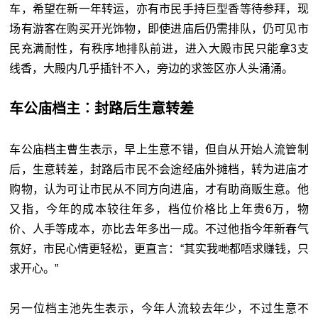
车，希望在新一年转运，亦有市民手持巨型香等待参拜，现
场有游客在购买开光饰物，即使进庙后仍需排队，仍可见市
民充满耐性，有秩序地排队前进，进入大殿市民只能拿
3
支
线香，大殿内几乎插针不入，旁边的求签区亦人头涌涌。
车公庙档主︰封路后生意转差
车公庙档主曹生表示，早上生意不错，但自从开始人流管制
后，生意转差，封路后市民不会途经庙外摊档，转为进庙才
购物，认为可让市民从不同方向进庙，才有助商贩生意。他
又指，今年的成本较往年多，档位价格比上年贵6万，物
价、人手等成本，亦比去年多出一成。不过他指今年新春气
氛好，市民心情更轻松，更直言：“其实我哋都唔求赚钱，只
求开心。”
另一位档主池先生表示，今年人流较去年少，不过生意不