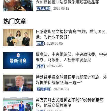
六旬翁被控非法恶意施用残害物品罪
香港社会
2025-08-12
热门文章
日感谢郑丽文捐款“青鸟”气炸，质问国民
党：为什么不反日？
台湾
2026-08-05
最高法、中央组织部、中央政法委、中央
编办、财政部、人社部印发意见
时事
2026-08-05
特朗普手握全球最强军力却无计可施，外
媒揭美伊战争“无解三选一”
新闻解画
2026-07-31
蒋万安拜会民进党团不到20分钟被请离
场，他看穿绿营策略