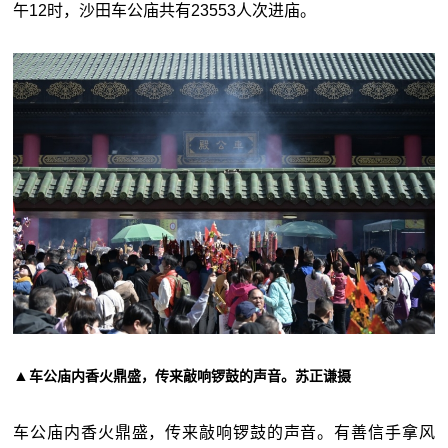
午12时，沙田车公庙共有23553人次进庙。
▲
车公庙内香火鼎盛，传来敲响锣鼓的声音。苏正谦摄
车公庙内香火鼎盛，传来敲响锣鼓的声音。有善信手拿风