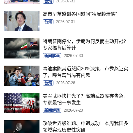
台湾
2026-07-31
高市早苗感谢各国慰问“独漏赖清德”
台湾
2026-07-31
特朗普刚停火，伊朗为何反而主动开战？
专家揭背后算计
新闻解画
2026-07-30
毒油案陈其迈怒问20%决策，卢秀燕证实
了，曝台湾当局有内鬼
台湾
2026-07-28
美军武器快打光了？高端武器库存告急，
专家最怕一事发生
新闻解画
2026-07-28
攻破世界级难题、申遗成功！本周我国多
领域实现历史性突破