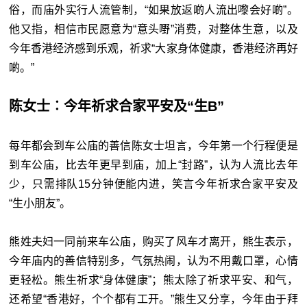
俗，而庙外实行人流管制，“如果放返啲人流出嚟会好啲”。
他又指，相信市民愿意为“意头嘢”消费，对整体生意，以及
今年香港经济感到乐观，祈求“大家身体健康，香港经济再好
啲。”
陈女士︰今年祈求合家平安及“生B
”
每年都会到车公庙的善信陈女士坦言，今年第一个行程便是
到车公庙，比去年更早到庙，加上“封路”，认为人流比去年
少，只需排队15分钟便能内进，笑言今年祈求合家平安及
“生小朋友”。
熊姓夫妇一同前来车公庙，购买了风车才离开，熊生表示，
今年庙内的善信特别多，气氛热闹，认为不用戴口罩，心情
更轻松。熊生祈求“身体健康”；熊太除了祈求平安、和气，
还希望“香港好，个个都有工开。”熊生又分享，今年由于拜