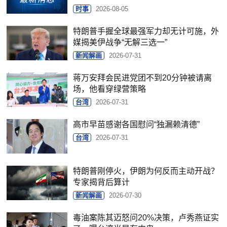
时事
2026-08-05
特朗普手握全球最强军力却无计可施，外
媒揭美伊战争“无解三选一”
新闻解画
2026-07-31
蒋万安拜会民进党团不到20分钟被请离
场，他看穿绿营策略
台湾
2026-07-31
高市早苗感谢各国慰问“独漏赖清德”
台湾
2026-07-31
特朗普刚停火，伊朗为何反而主动开战？
专家揭背后算计
新闻解画
2026-07-30
毒油案陈其迈怒问20%决策，卢秀燕证实