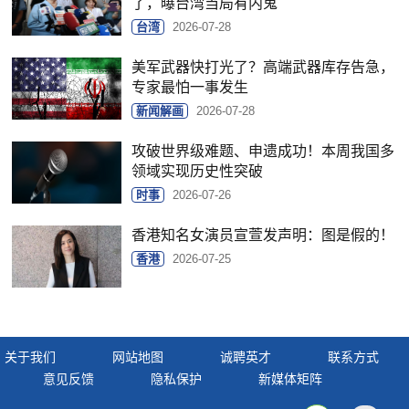
了，曝台湾当局有内鬼
台湾
2026-07-28
美军武器快打光了？高端武器库存告急，
专家最怕一事发生
新闻解画
2026-07-28
攻破世界级难题、申遗成功！本周我国多
领域实现历史性突破
时事
2026-07-26
香港知名女演员宣萱发声明：图是假的！
香港
2026-07-25
关于我们
网站地图
诚聘英才
联系方式
意见反馈
隐私保护
新媒体矩阵