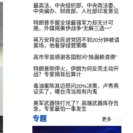
最高法、中央组织部、中央政法委、
中央编办、财政部、人社部印发意见
特朗普手握全球最强军力却无计可
施，外媒揭美伊战争“无解三选一”
蒋万安拜会民进党团不到20分钟被请
离场，他看穿绿营策略
高市早苗感谢各国慰问“独漏赖清德”
特朗普刚停火，伊朗为何反而主动开
战？专家揭背后算计
毒油案陈其迈怒问20%决策，卢秀燕
证实了，曝台湾当局有内鬼
美军武器快打光了？高端武器库存告
急，专家最怕一事发生
专题
更多