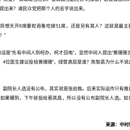
提出来？请民众党把那个人的名字说出来。
哲异想天开8席要蛇吞象吃掉51席，还是另有其人？这就是最主
？”
话是“先有中间人到柯办，柯才回电”，显然中间人提出“黄珊珊当
，4位医生建议投给黄珊珊”，绿营高层是谁？陈智菡为什么不说
，副院长人选没有公布，其实就是张启楷。后来实际运作只有推
珊如果矇到，下午就投给蔡其昌，所以没有公布副院长人选。如
来源：中时