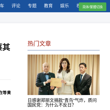
车
评论
专题
教育
娱乐
视频
简体/繁體切換
热门文章
蔡其
在等黄
日感谢郑丽文捐款“青鸟”气炸，质问
国民党：为什么不反日？