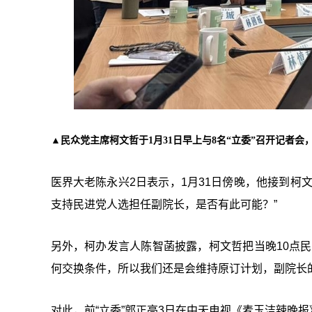
▲民众党主席柯文哲于1月31日早上与8名“立委”召开记者会
医界大老陈永兴2日表示，1月31日傍晚，他接到柯
支持民进党人选担任副院长，是否有此可能？”
另外，柯办发言人陈智菡披露，柯文哲把当晚10点
何交换条件，所以我们还是会维持原订计划，副院长
对此，前“
立委
”郭正亮
3
日在中天电视《麦玉洁辣晚报