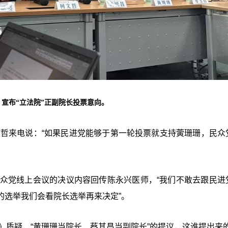
，宣布“立法院”正副院长投票意向。
文哲来电说：“如果民进党能够于第一轮投票就支持蔩珊珊，民众
民众党线上会议的决议内容回传陈永兴医师，“我们不敢去跟民进
的选举我们会看院长选举再来决定”。
》质疑，
“
黄珊珊当院长、蔡其昌当副院长
”
的提议，这谁提出来