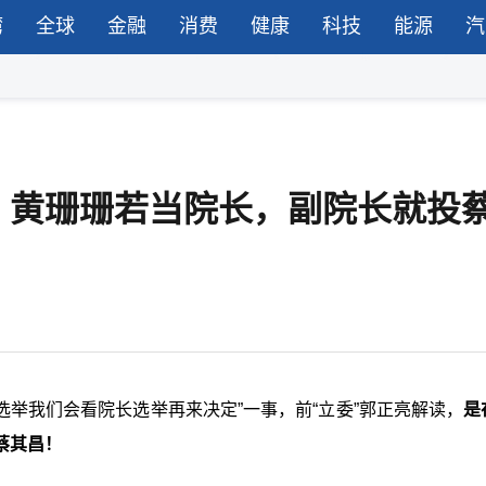
湾
全球
金融
消费
健康
科技
能源
汽
：黄珊珊若当院长，副院长就投
选举我们会看院长选举再来决定
”
一事，前“
立委
”郭正亮解读，
是
蔡其昌！