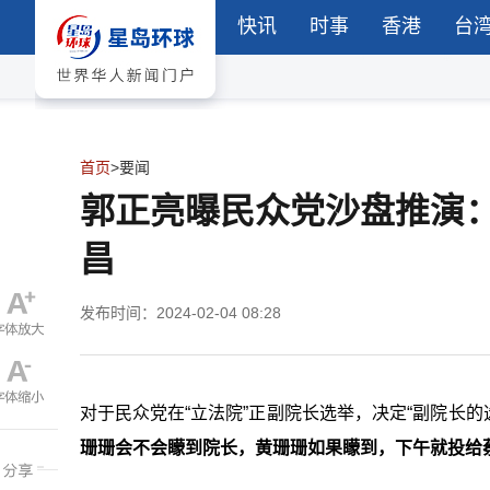
快讯
时事
香港
台
首页
>
要闻
郭正亮曝民众党沙盘推演
昌
发布时间：2024-02-04 08:28
对于民众党在“
立法院
”正副院长选举，决定
“
副院长的
珊珊会不会
矇
到院长，黄珊珊如果
矇
到，下午就投给