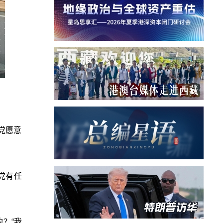
党愿意
党有任
的？
“
我