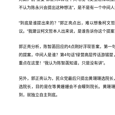
不认为陈永兴会提出这种想法
”
，是不是有一个中间人
“到底是谁提出来的？”郭正亮点出，难以想象柯文
议。“我建议柯文哲本人出来说，是谁告诉你这个提案
郭正亮分析，陈智菡回应的4点刚好浮现答案，第一句
的提案，中间人是谁？第4句话“绿营高层传话游锡堃
重点在这里！“我认为陈智菡知道，只是没有讲”。
另外，郭正亮认为，民众党最后只提出黄珊珊选院长
选院长，目的是在等黄姗姗会不会矇到院长。黄珊
到，就独立自主到底。