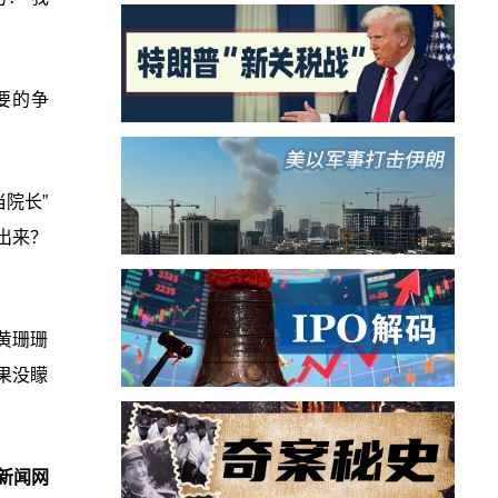
要的争
院长”
出来？
黄珊珊
果没矇
新闻网