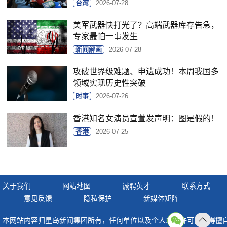
台湾
2026-07-28
美军武器快打光了？高端武器库存告急，
专家最怕一事发生
新闻解画
2026-07-28
攻破世界级难题、申遗成功！本周我国多
领域实现历史性突破
时事
2026-07-26
香港知名女演员宣萱发声明：图是假的！
香港
2026-07-25
关于我们
网站地图
诚聘英才
联系方式
意见反馈
隐私保护
新媒体矩阵
本网站内容归星岛新闻集团所有，任何单位以及个人未经许可，不得擅