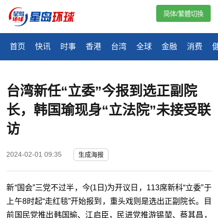
简体/繁體切換
首页
快讯
时事
香港
台湾
全球
金融
消费
台湾新任“立委”今报到选正副院
长，韩国瑜现身“立法院”未接受联
访
2024-02-01 09:35
生成海报
新“国会”三党不过半，今(1日)为开议日，113席新科“立委”于
上午8时起“走红毯”开始报到，重头戏则是选出正副院长。目
前国民党推出韩国瑜、江启臣，民进党推游锡堃、蔡其昌，