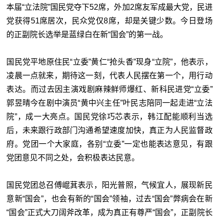
本届“立法院”国民党夺下52席，外加2席友军成最大党，民进
党获得51席居次，民众党仅8席，却是关键少数。今日登场
的正副院长选举是蓝绿白在新“国会”的第一战。
国民党平地原住民“立委”黄仁“抢头香”现身“立院”，他表示，
凌晨一点就来，期待这一刻，代表人民摆在第一个，用行动
表达。而过去因主演戏剧麻辣鲜师爆红、新科民进党“立委”
郭昱晴今在剧中演员“黄中兴主任”叶民志陪同一起走进“立法
院”，成一大亮点。国民党徐巧芯表示，韩江配能顺利当选
后，未来跟行政部门沟通希望速度加快，真正为人民监督政
府。党团一个大家庭，各别“立委”一定也能表达意见，有跟
党团意见不同之处，会积极表达民意。
国民党团总召傅崐萁表示，阳光普照，气候宜人，展现新民
意新“国会”，也会有新的“国会”领袖，过去“国会”弊病会在新
“国会”正式大刀阔斧改革，成为真正有尊严“国会”，正副院长