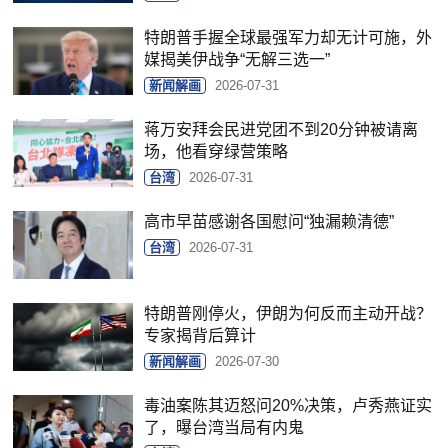
特朗普手握全球最强军力却无计可施，外
媒揭美伊战争“无解三选一”
新闻解画
2026-07-31
蒋万安拜会民进党团不到20分钟被请离
场，他看穿绿营策略
台湾
2026-07-31
高市早苗感谢各国慰问“独漏赖清德”
台湾
2026-07-31
特朗普刚停火，伊朗为何反而主动开战？
专家揭背后算计
新闻解画
2026-07-30
毒油案陈其迈怒问20%决策，卢秀燕证实
了，曝台湾当局有内鬼