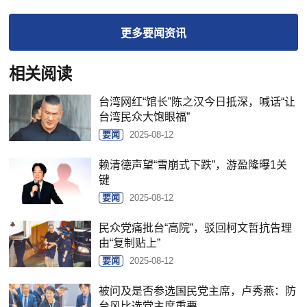
更多
要闻
资讯
相关阅读
台湾网红“馆长”陈之汉今日抵深，喊话“让
台湾民众大饱眼福”
要闻
2025-08-12
赖清德声望“雪崩式下跌”，游盈隆曝1关
键
要闻
2025-08-12
民众党痛批台“高院”，驳回柯文哲抗告理
由“复制贴上”
要闻
2025-08-12
被问及是否参选国民党主席，卢秀燕：防
台风比选党主席重要