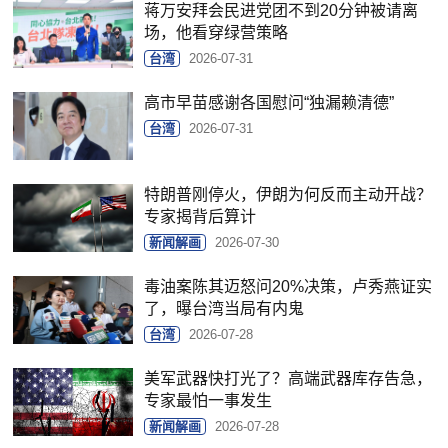
蒋万安拜会民进党团不到20分钟被请离
场，他看穿绿营策略
台湾
2026-07-31
高市早苗感谢各国慰问“独漏赖清德”
台湾
2026-07-31
特朗普刚停火，伊朗为何反而主动开战？
专家揭背后算计
新闻解画
2026-07-30
毒油案陈其迈怒问20%决策，卢秀燕证实
了，曝台湾当局有内鬼
台湾
2026-07-28
美军武器快打光了？高端武器库存告急，
专家最怕一事发生
新闻解画
2026-07-28