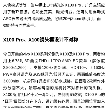
人像模式等等，当中用上1吋感光的X100 Pro，广角主镜应
用了新T*镀膜，色彩更真实，眩光情减，还可利用浮动式
APO长焦镜头拍出高质远摄，初试20倍Zoom都可用，而且
微距特写同样拿手。
X100 Pro、X100镜头框设计不对称
今日开卖的vivo X100系列分别为X100及X100 Pro，两者均
用上6.78吋3D曲面FHD+ LTPO AMOLED荧幕（解像度
2,800×1,260），支援120Hz更新率、HDR10+、2,160Hz
PWM高频调光及SGS低蓝光/低频闪认证，画面峰值亮度达
3,000nits，机身同样具备IP68防水规格。正面看2款新作外
形分别不大，最容易辨别的是机背不对称计的镜头框，
X100所用“月环”十足一弯新月，左侧明显较窄；X100 Pro的
“日环”最阔部分在下方，设计颇有心思，而且边圈位置加入