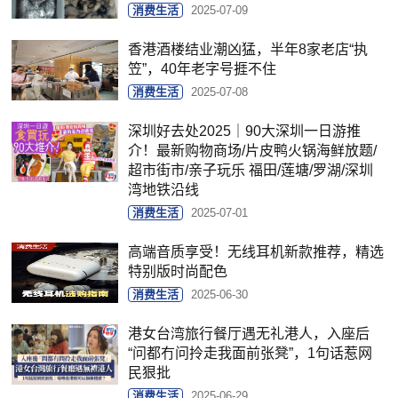
消费生活
2025-07-09
香港酒楼结业潮凶猛，半年8家老店“执
笠”，40年老字号捱不住
消费生活
2025-07-08
深圳好去处2025｜90大深圳一日游推
介！最新购物商场/片皮鸭火锅海鲜放题/
超市街市/亲子玩乐 福田/莲塘/罗湖/深圳
湾地铁沿线
消费生活
2025-07-01
高端音质享受！无线耳机新款推荐，精选
特别版时尚配色
消费生活
2025-06-30
港女台湾旅行餐厅遇无礼港人，入座后
“问都冇问拎走我面前张凳”，1句话惹网
民狠批
消费生活
2025-06-29