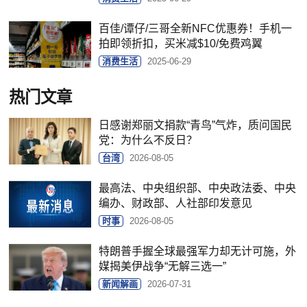
百佳/谭仔/三哥全新NFC优惠券！手机一
拍即领折扣，买米减$10/免费鸡翼
消费生活
2025-06-29
热门文章
日感谢郑丽文捐款“青鸟”气炸，质问国民
党：为什么不反日？
台湾
2026-08-05
最高法、中央组织部、中央政法委、中央
编办、财政部、人社部印发意见
时事
2026-08-05
特朗普手握全球最强军力却无计可施，外
媒揭美伊战争“无解三选一”
新闻解画
2026-07-31