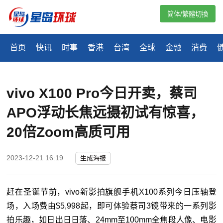
简体/繁體切換
首页
快讯
时事
香港
台湾
全球
金融
消费
​vivo X100 Pro今日开卖，蔡司
APO浮动长焦远摄初试有惊喜，
20倍Zoom高质可用
2023-12-21 16:19
生成海报
赶在圣诞节前，vivo新影拍旗舰手机X100系列今日压轴登
场，入场费由$5,998起，即可体验蔡司3镜带来的一系列影
拍乐趣，如日出日日落、24mm至100mm全焦段人像、电影