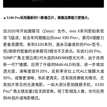
▲X100 Pro采用最新的V3影像芯片，图像运算能力更强大。
自2020年开始跟蔡司（Zeiss）合作，vivo X系列影拍表现
突飞猛进，如去年同期推出的vivo X90 Pro+，蔡司4镜摄力
更备受讚赏。来到X100系列，虽未见最高阶的Pro+型号，
但2款新作配备的全新蔡司3镜也不乏卖点。先说X100 Pro，
50MP广角主镜沿用1吋大底的IMX989感光元件，由于改用
新一代T*镀膜，应用了升级的Multi-ALD科技，进一步增加
透光度，清晰度提升20%，反射率亦比上代ALC镀膜大减
50%，成像更清晰，色彩更真实，还有效改善眩光情况，尤
其拍片常见的光源鬼影。一如大部分影拍旗舰手机，X100
Pro广角主镜支援2倍无损变焦，除了影相及人像，也可应用
到4K拍片或电影模式。