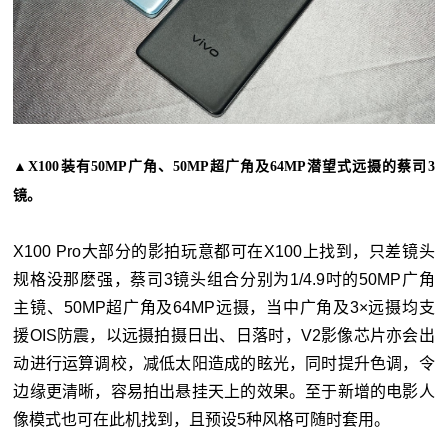
▲X100装有50MP广角、50MP超广角及64MP潜望式远摄的蔡司3
镜。
X100 Pro大部分的影拍玩意都可在X100上找到，只差镜头
规格没那麽强，蔡司3镜头组合分别为1/4.9吋的50MP广角
主镜、50MP超广角及64MP远摄，当中广角及3×远摄均支
援OIS防震，以远摄拍摄日出、日落时，V2影像芯片亦会出
动进行运算调校，减低太阳造成的眩光，同时提升色调，令
边缘更清晰，容易拍出悬挂天上的效果。至于新增的电影人
像模式也可在此机找到，且预设5种风格可随时套用。