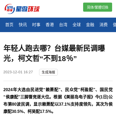
简体/繁體切換
首页
快讯
时事
香港
台湾
全球
金融
消费
​年轻人跑去哪？台媒最新民调曝
光，柯文哲“不到18％”
2023-12-01 16:27
生成海报
2024年大选由民进党“赖萧配”、民众党“柯盈配”、国民党
“侯康配”三脚督竞逐大位。根据《美丽岛电子报》今(1日)公
布第80波民调，显示赖萧配以37.1%支持度领先，其次为侯
康配30.5%、柯吴配17.5%。