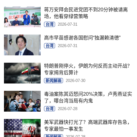
蒋万安拜会民进党团不到20分钟被请离
场，他看穿绿营策略
台湾
2026-07-31
高市早苗感谢各国慰问“独漏赖清德”
台湾
2026-07-31
特朗普刚停火，伊朗为何反而主动开战？
专家揭背后算计
新闻解画
2026-07-30
毒油案陈其迈怒问20%决策，卢秀燕证实
了，曝台湾当局有内鬼
台湾
2026-07-28
美军武器快打光了？高端武器库存告急，
专家最怕一事发生
新闻解画
2026-07-28