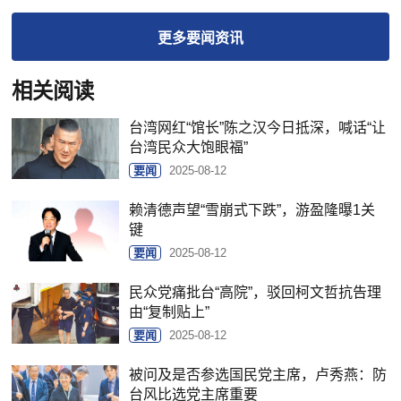
更多
要闻
资讯
相关阅读
台湾网红“馆长”陈之汉今日抵深，喊话“让
台湾民众大饱眼福”
要闻
2025-08-12
赖清德声望“雪崩式下跌”，游盈隆曝1关
键
要闻
2025-08-12
民众党痛批台“高院”，驳回柯文哲抗告理
由“复制贴上”
要闻
2025-08-12
被问及是否参选国民党主席，卢秀燕：防
台风比选党主席重要